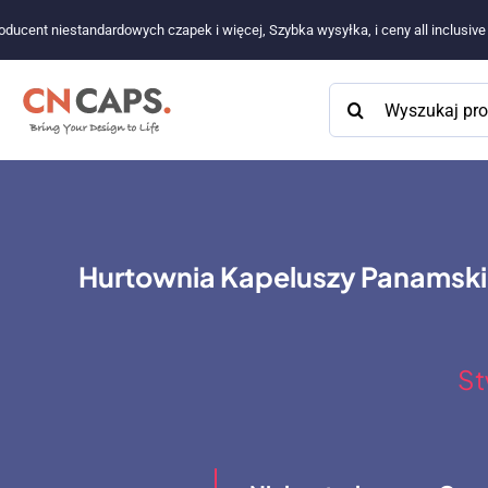
Przejdź
oducent niestandardowych czapek i więcej, Szybka wysyłka, i ceny all inclusiv
do
treści
Szukaj:
Hurtownia Kapeluszy Panamsk
St