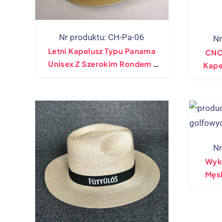
Nr produktu: CH-Pa-06
Nr
Letni Kapelusz Typu Panama
CNC
Unisex Z Szerokim Rondem I
Kape
Oddychający Kapelusz
Wy
Nr
Wyk
Męs
Go