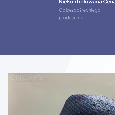
Niekontrolowana Cen
Od bezpośredniego
producenta.