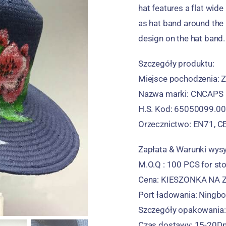
hat features a flat wid
as hat band around the 
design on the hat band
.
Szczegóły produktu:
Miejsce pochodzenia: Z
Nazwa marki: CNCAPS
H.S. Kod: 65050099.00
Orzecznictwo: EN71, CE
Zapłata & Warunki wysy
M.O.Q : 100
PCS for st
Cena: KIESZONKA NA ZE
Port ładowania: Ningbo
Szczegóły opakowania
Czas dostawy: 15-20Dn