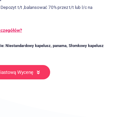
Depozyt t/t ,balansować 70% przez t/t lub l/c na
szczegółów?
ie:
Niestandardowy kapelusz
,
panama
,
Słomkowy kapelusz
miastową Wycenę