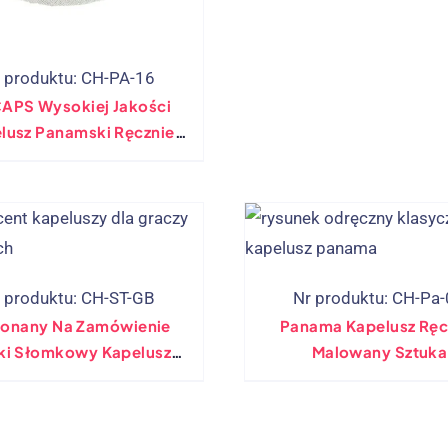
 produktu: CH-PA-16
APS Wysokiej Jakości
lusz Panamski Ręcznie
konany Ze Słomy W
Klasycznym Stylu
 produktu: CH-ST-GB
Nr produktu: CH-Pa
onany Na Zamówienie
Panama Kapelusz Ręc
ki Słomkowy Kapelusz
Malowany Sztuka
lfowy Dla Graczy W
Niestandardowy Rys
Chinach Producent
Ręcznie 100%