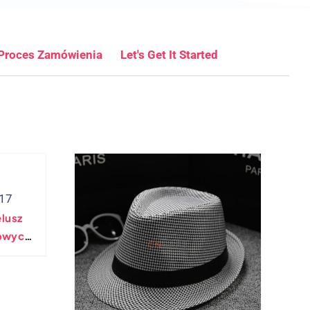
Proces Zamówienia
Let's Get It Started
-17
lusz
lowych