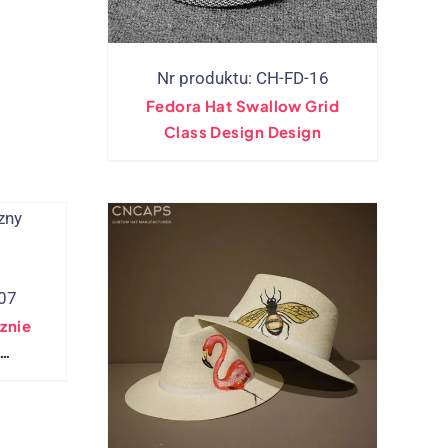
Nr produktu: CH-FD-16
Fedora Hat Swallow Grid
Class Design Design
-07
znie
unek