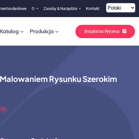
niestandardowe
O
Zasoby & Narzędzia
Kontakt
Katalog
Produkcja
Bezpłatna Wycena
 Malowaniem Rysunku Szerokim
kę.