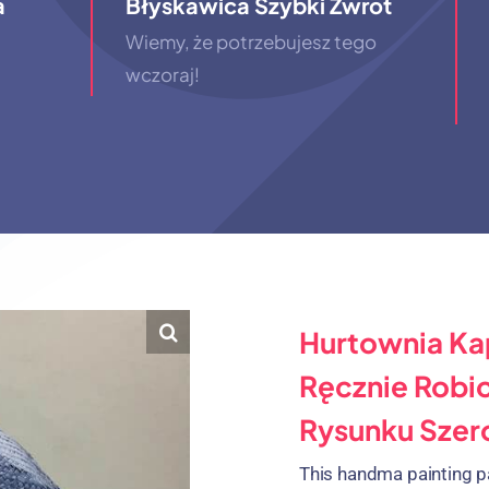
a
Błyskawica Szybki Zwrot
Wiemy, że potrzebujesz tego
wczoraj!
Hurtownia Ka
Ręcznie Robi
Rysunku Sze
This handma painting p