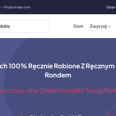
e –
info@cncaps.com
Opcje 
Dom
Zwyczaj
ich 100% Ręcznie Robione Z Ręcznym
Rondem
worzony, Aby Odzwierciedlić Twoją Mar