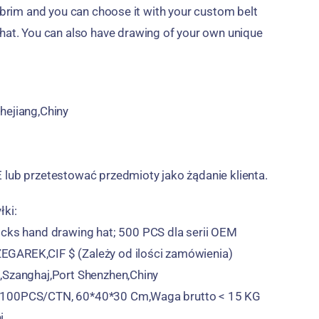
e brim and you can choose it with your custom belt
hat
.
You can also have drawing of your own unique
hejiang,Chiny
 lub przetestować przedmioty jako żądanie klienta.
łki:
ocks hand drawing hat
; 500 PCS dla serii OEM
GAREK,CIF $ (Zależy od ilości zamówienia)
,Szanghaj,Port Shenzhen,Chiny
:100PCS/CTN, 60*40*30 Cm,Waga brutto < 15 KG
i