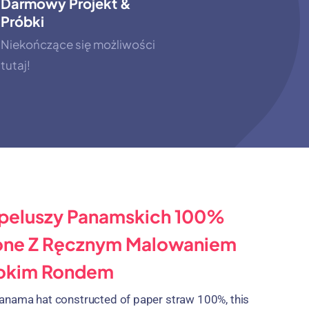
Darmowy Projekt &
Próbki
Niekończące się możliwości
tutaj!
peluszy Panamskich 100%
one Z Ręcznym Malowaniem
rokim Rondem
anama hat constructed of paper straw
100%,
this