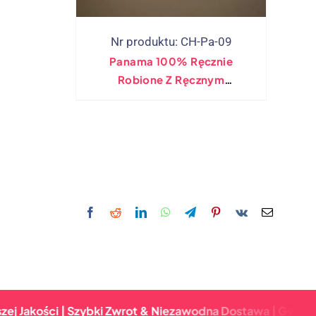
Nr produktu: CH-Pa-09
Panama 100% Ręcznie
Robione Z Ręcznym
Rysunkiem Malowanie
Szerokiego Brzegi
ci | Szybki Zwrot & Niezawodna Dostawa | Gwarancja Najw