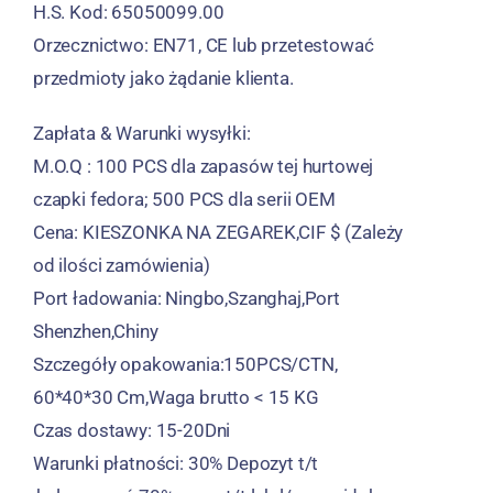
H.S. Kod: 65050099.00
Orzecznictwo: EN71, CE lub przetestować
przedmioty jako żądanie klienta.
Zapłata & Warunki wysyłki:
M.O.Q : 100 PCS dla zapasów tej hurtowej
czapki fedora; 500 PCS dla serii OEM
Cena: KIESZONKA NA ZEGAREK,CIF $ (Zależy
od ilości zamówienia)
Port ładowania: Ningbo,Szanghaj,Port
Shenzhen,Chiny
Szczegóły opakowania:150PCS/CTN,
60*40*30 Cm,Waga brutto < 15 KG
Czas dostawy: 15-20Dni
Warunki płatności: 30% Depozyt t/t