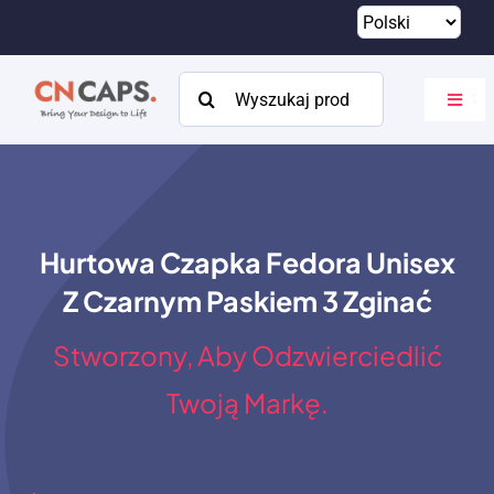
Przejdź
do
treści
Szukaj:
Przeł
nawig
Dom
Zwyczaj
Hurtowa Czapka Fedora Unisex
Katalog
Z Czarnym Paskiem 3 Zginać
O
Stworzony, Aby Odzwierciedlić
Zasoby
Twoją Markę.
Kontakt