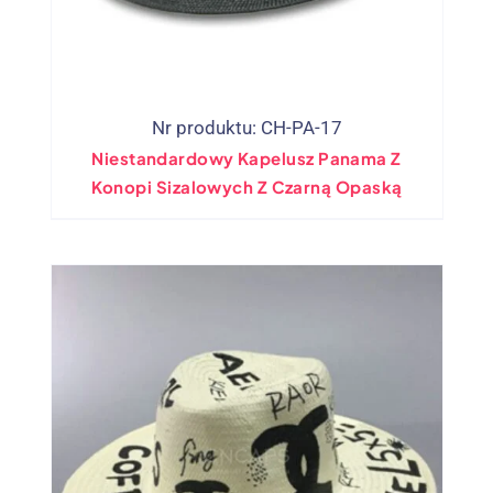
Nr produktu: CH-PA-17
Niestandardowy Kapelusz Panama Z
Konopi Sizalowych Z Czarną Opaską