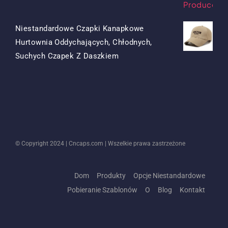
Niestandardowe Czapki Kanapkowe
Hurtownia Oddychających, Chłodnych,
Oryginalna
Obecna
Suchych Czapek Z Daszkiem
Cena
Cena
Była:
To:
$13.50.
$5.50.
© Copyright 2024 |
Cncaps.com
| Wszelkie prawa zastrzeżone
Dom
Produkty
Opcje Niestandardowe
Pobieranie Szablonów
O
Blog
Kontakt