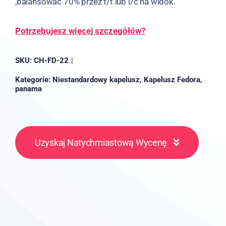
,balansować 70% przez t/t lub l/c na widok.
Potrzebujesz więcej szczegółów?
SKU:
CH-FD-22
|
Kategorie:
Niestandardowy kapelusz
,
Kapelusz Fedora
,
panama
Uzyskaj Natychmiastową Wycenę