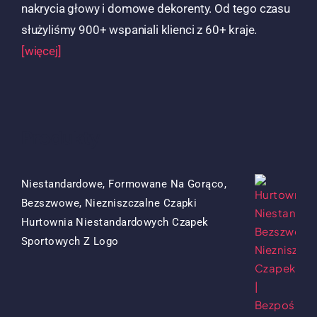
nakrycia głowy i domowe dekorenty. Od tego czasu
służyliśmy 900+ wspaniali klienci z 60+ kraje.
[więcej]
Produkty
Niestandardowe, Formowane Na Gorąco,
Bezszwowe, Niezniszczalne Czapki
Hurtownia Niestandardowych Czapek
Oryginalna
Obecna
Sportowych Z Logo
Cena
Cena
Była:
To:
$15.50.
$7.50.