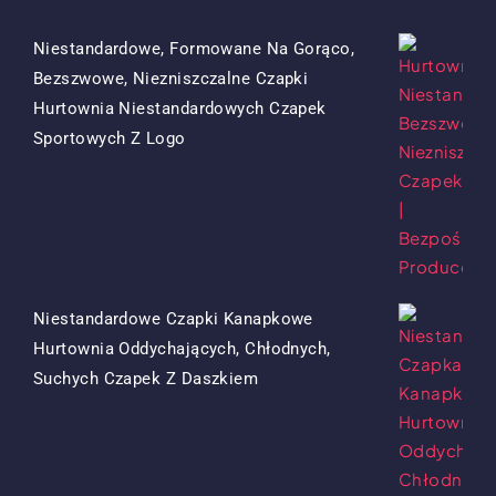
Niestandardowe, Formowane Na Gorąco,
Bezszwowe, Niezniszczalne Czapki
Hurtownia Niestandardowych Czapek
Oryginalna
Obecna
Sportowych Z Logo
Cena
Cena
Była:
To:
$15.50.
$7.50.
Niestandardowe Czapki Kanapkowe
Hurtownia Oddychających, Chłodnych,
Oryginalna
Obecna
Suchych Czapek Z Daszkiem
Cena
Cena
Była:
To:
$13.50.
$5.50.