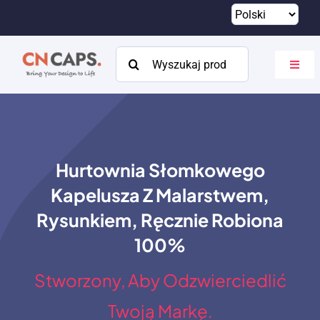
Przejdź
do
treści
Szukaj:
Przeł
nawig
Dom
Zwyczaj
Hurtownia Słomkowego
Katalog
Kapelusza Z Malarstwem,
O
Rysunkiem, Ręcznie Robiona
100%
Zasoby
Stworzony, Aby Odzwierciedlić
Kontakt
Twoją Markę.