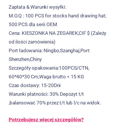
Zapłata & Warunki wysyłki:
M.O.Q : 100
PCS for stocks hand drawing hat
;
500 PCS dla serii OEM
Cena: KIESZONKA NA ZEGAREK,CIF $ (Zależy
od ilości zamówienia)
Port ładowania: Ningbo,Szanghaj,Port
Shenzhen,Chiny
Szczegóły opakowania:100PCS/CTN,
60*40*30 Cm,Waga brutto < 15 KG
Czas dostawy: 15-20Dni
Warunki płatności: 30% Depozyt t/t
,balansować 70% przez t/t lub l/c na widok.
Potrzebujesz więcej szczegółów?