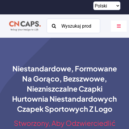
Przejdź
do
treści
Szukaj:
Przeł
nawig
Dom
Zwyczaj
Niestandardowe, Formowane
Katalog
Na Gorąco, Bezszwowe,
O
Niezniszczalne Czapki
Hurtownia Niestandardowych
Zasoby
Czapek Sportowych Z Logo
Kontakt
Stworzony, Aby Odzwierciedlić