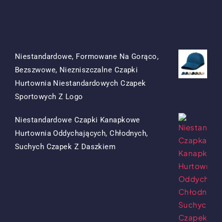
Produkty
Niestandardowe, Formowane Na Gorąco,
Bezszwowe, Niezniszczalne Czapki
Hurtownia Niestandardowych Czapek
Oryginalna
Obecna
Sportowych Z Logo
Cena
Cena
Niestandardowe Czapki Kanapkowe
Była:
To:
Hurtownia Oddychających, Chłodnych,
$15.50.
$7.50.
Oryginalna
Obecna
Suchych Czapek Z Daszkiem
Cena
Cena
Była:
To:
$13.50.
$5.50.