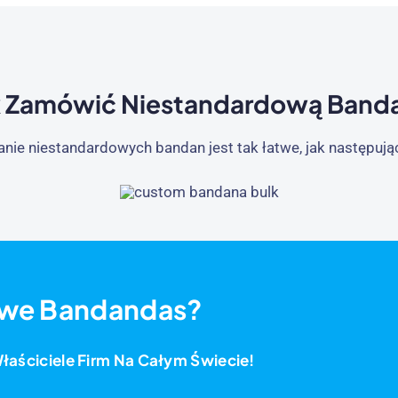
k Zamówić Niestandardową Band
nie niestandardowych bandan jest tak łatwe, jak następując
owe Bandandas?
łaściciele Firm Na Całym Świecie!