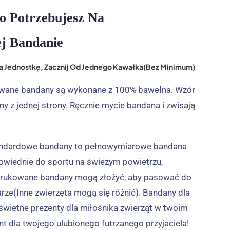
o Potrzebujesz Na
j Bandanie
 Na Jednostkę, Zacznij Od Jednego Kawałka(Bez Minimum)
wane bandany są wykonane z 100% bawełna. Wzór
y z jednej strony. Ręcznie mycie bandana i zwisają
andardowe bandany to pełnowymiarowe bandana
owiednie do sportu na świeżym powietrzu,
ydrukowane bandany mogą złożyć, aby pasować do
ze(Inne zwierzęta mogą się różnić). Bandany dla
wietne prezenty dla miłośnika zwierząt w twoim
ent dla twojego ulubionego futrzanego przyjaciela!