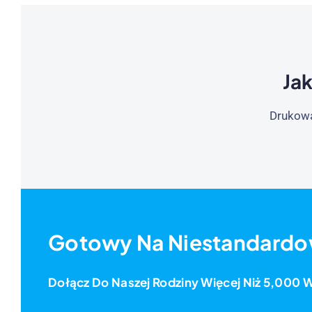
Ja
Drukowa
Gotowy Na Niestandard
Dołącz Do Naszej Rodziny Więcej Niż 5,000 W