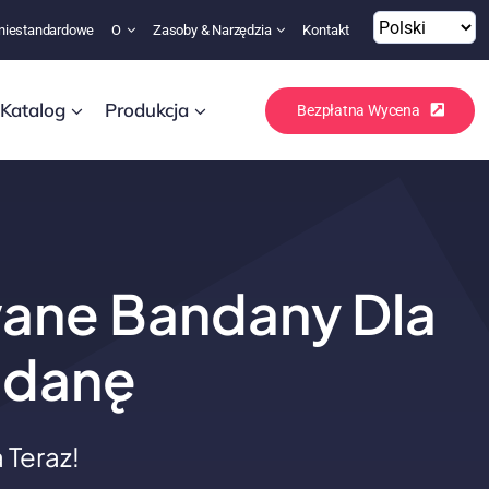
niestandardowe
O
Zasoby & Narzędzia
Kontakt
Katalog
Produkcja
Bezpłatna Wycena
ane Bandany Dla
ndanę
Teraz!