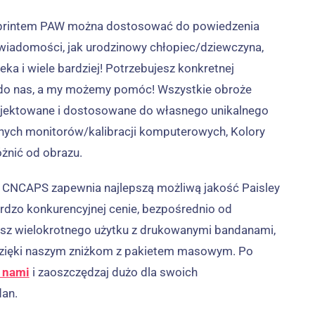
 printem PAW można dostosować do powiedzenia
wiadomości, jak urodzinowy chłopiec/dziewczyna,
a i wiele bardziej! Potrzebujesz konkretnej
do nas, a my możemy pomóc!
Wszystkie obroże
jektowane i dostosowane do własnego unikalnego
nych monitorów/kalibracji komputerowych, Kolory
óżnić od obrazu.
 CNCAPS zapewnia najlepszą możliwą jakość Paisley
rdzo konkurencyjnej cenie, bezpośrednio od
asz wielokrotnego użytku z drukowanymi bandanami,
dzięki naszym zniżkom z pakietem masowym. Po
z nami
i zaoszczędzaj dużo dla swoich
an.