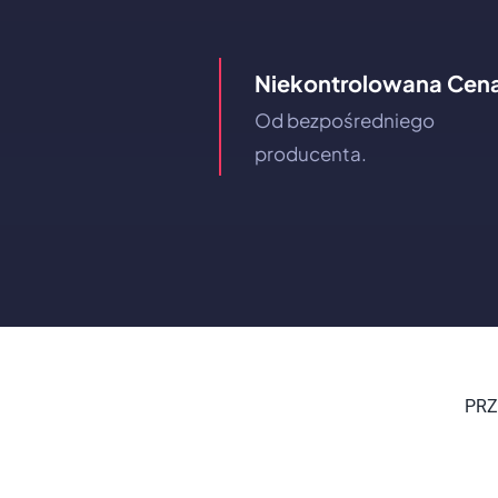
Niekontrolowana Cen
Od bezpośredniego
producenta.
PRZ