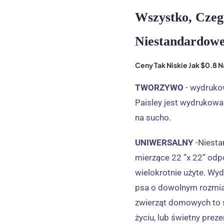
Wszystko, Czeg
Niestandardowe
Ceny Tak Niskie Jak $0.8
TWORZYWO
- wydruko
Paisley jest wydrukowan
na sucho.
UNIWERSALNY
-Niest
mierzące 22 ”x 22” odp
wielokrotnie użyte. W
psa o dowolnym rozmiar
zwierząt domowych to ś
życiu, lub świetny prez