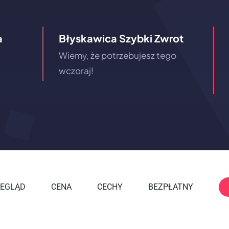
a
Błyskawica Szybki Zwrot
Wiemy, że potrzebujesz tego
wczoraj!
EGLĄD
CENA
CECHY
BEZPŁATNY