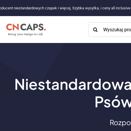
Przejdź
oducent niestandardowych czapek i więcej, Szybka wysyłka, i ceny all inclusiv
do
treści
Szukaj:
Niestandardowa
Psów
Rozpo