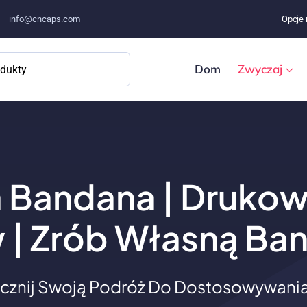
e –
info@cncaps.com
Opcje 
Dom
Zwyczaj
 Bandana | Drukow
 | Zrób Własną Ba
cznij Swoją Podróż Do Dostosowywania 