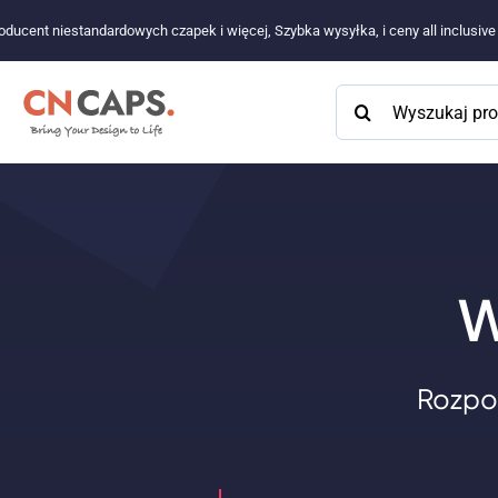
Przejdź
oducent niestandardowych czapek i więcej, Szybka wysyłka, i ceny all inclusiv
do
treści
Szukaj:
W
Rozpo