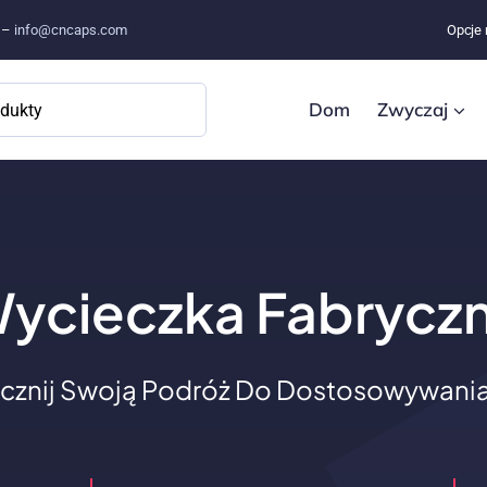
e –
info@cncaps.com
Opcje 
Dom
Zwyczaj
ycieczka Fabrycz
cznij Swoją Podróż Do Dostosowywania 