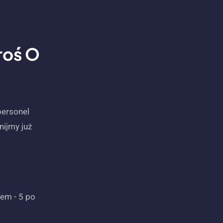
roś O
personel
nijmy już
tem - 5 po