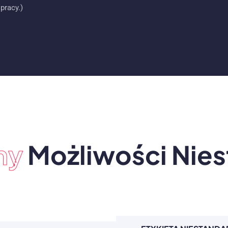
pracy.)
ny
Możliwości Nie