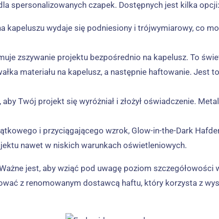
a spersonalizowanych czapek. Dostępnych jest kilka opcji
kt na kapeluszu wydaje się podniesiony i trójwymiarowy, co
bejmuje zszywanie projektu bezpośrednio na kapelusz. To świe
ałka materiału na kapelusz, a następnie haftowanie. Jest to 
sz, aby Twój projekt się wyróżniał i złożył oświadczenie. Me
jątkowego i przyciągającego wzrok, Glow-in-the-Dark Hafder
ojektu nawet w niskich warunkach oświetleniowych.
 Ważne jest, aby wziąć pod uwagę poziom szczegółowości w s
wać z renomowanym dostawcą haftu, który korzysta z wysoki