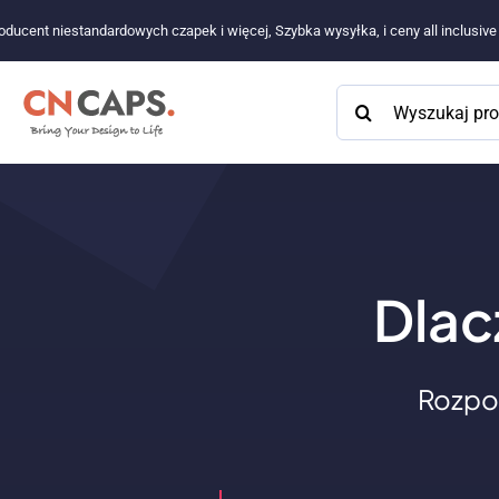
Przejdź
oducent niestandardowych czapek i więcej, Szybka wysyłka, i ceny all inclusiv
do
treści
Szukaj:
Dlac
Rozpo