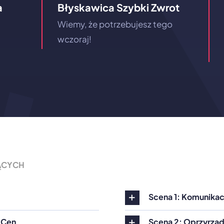
a
Błyskawica Szybki Zwrot
Wiemy, że potrzebujesz tego
wczoraj!
ĄCYCH
Scena 1: Komunikacj
 Cen
Scena 2: Oprzyrząd