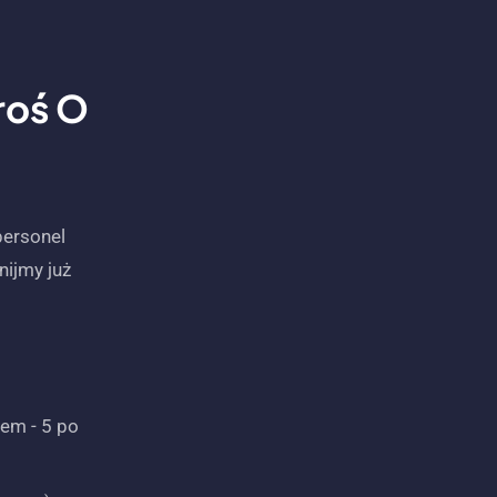
roś O
personel
nijmy już
tem - 5 po