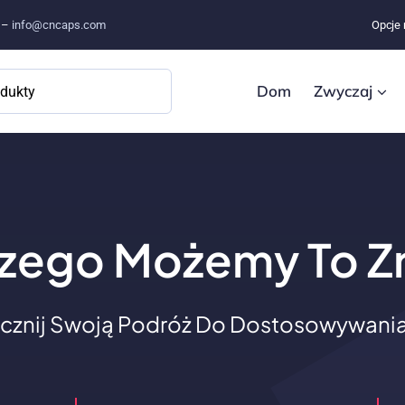
e –
info@cncaps.com
Opcje 
Dom
Zwyczaj
zego Możemy To Z
cznij Swoją Podróż Do Dostosowywania 