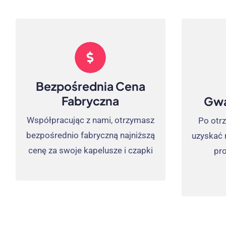
Będziesz Bardziej
Bez
Konkurencyjny
Każdy
Jesteśmy bezpośrednim
spr
Bezpośrednia Cena
dostawcą fabrycznym, które
wewnę
Fabryczna
Gwa
sprawią, że Twoja firma będzie
jakości 
bardziej elastyczna i niska cena
wyzna
Współpracując z nami, otrzymasz
Po otr
przy zakupie, więcej kosztów i
trzec
bezpośrednio fabryczną najniższą
uzyskać 
oszczędności energii dla Ciebie.
podcz
cenę za swoje kapelusze i czapki
pr