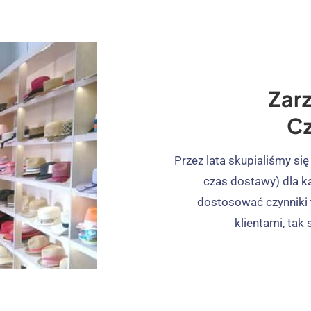
Zar
C
Przez lata skupialiśmy się
czas dostawy) dla k
dostosować czynniki t
klientami, tak