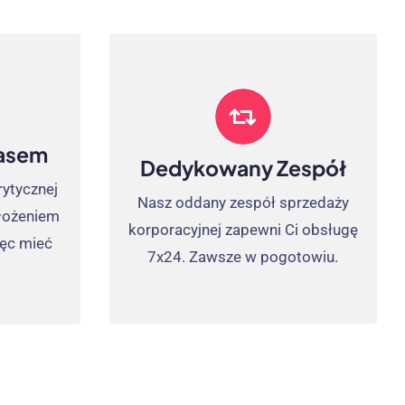
ogram
7Serwis X24 W
Tygodniu
 jest
Praca z CNCAPS, Dedykowany
owny –
zasem
zespół ds. kontraktów
czas
Dedykowany Zespół
korporacyjnych zajmuje się
o źródła,
ytycznej
Nasz oddany zespół sprzedaży
wszystkimi pytaniami Twojej
ądzać
złożeniem
korporacyjnej zapewni Ci obsługę
firmy, zapewniając, że otrzymasz
mi do
ęc mieć
7x24. Zawsze w pogotowiu.
odpowiedzi, których potrzebujesz
otrzeb.