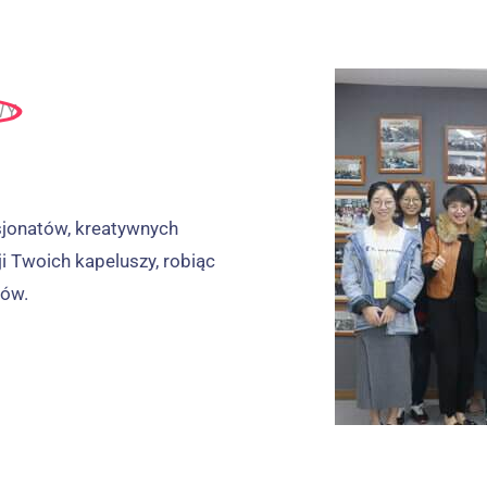
WY
sjonatów, kreatywnych
i Twoich kapeluszy, robiąc
tów.