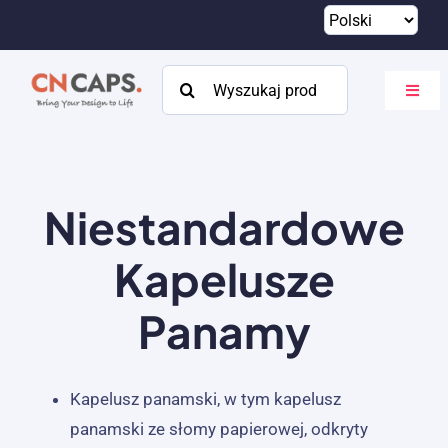
Przejdź
do
treści
Szukaj:
Przeł
nawig
Dom
Zwyczaj
Niestandardowe
Katalog
Kapelusze
O
Panamy
Zasoby
Kontakt
Kapelusz panamski, w tym kapelusz
panamski ze słomy papierowej, odkryty