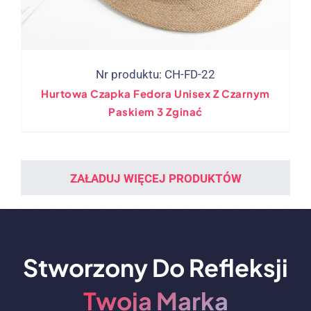
Nr produktu: CH-FD-22
Hurtowa Czapka Fedora Unisex Z Czarnym
Paskiem 3 Zginać
ZAŁADUJ WIĘCEJ PRODUKTÓW
Stworzony Do Refleksji
Twoja Marka