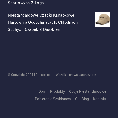
Oryginalna
Obecna
Sportowych Z Logo
Cena
Cena
Niestandardowe Czapki Kanapkowe
Była:
To:
Hurtownia Oddychających, Chłodnych,
$15.50.
$7.50.
Oryginalna
Obecna
Suchych Czapek Z Daszkiem
Cena
Cena
Była:
To:
$13.50.
$5.50.
© Copyright 2024 |
Cncaps.com
| Wszelkie prawa zastrzeżone
Dom
Produkty
Opcje Niestandardowe
Pobieranie Szablonów
O
Blog
Kontakt