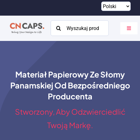
Przejdź
do
treści
Szukaj:
Przeł
nawig
Dom
Zwyczaj
Materiał Papierowy Ze Słomy
Katalog
Panamskiej Od Bezpośredniego
O
Producenta
Zasoby
Stworzony, Aby Odzwierciedlić
Kontakt
Twoją Markę.