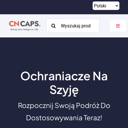
Przejdź
do
treści
Szukaj:
Przeł
nawig
Dom
Zwyczaj
Katalog
Ochraniacze Na
O
Szyję
Zasoby
Rozpocznij Swoją Podróż Do
Kontakt
Dostosowywania Teraz!