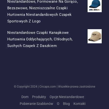
Niestandardowe, Formowane Na Gorąco,
Bezszwowe, Niezniszczalne Czapki
Hurtownia Niestandardowych Czapek
Oryginalna
Obecna
Sportowych Z Logo
Cena
Cena
Niestandardowe Czapki Kanapkowe
Była:
To:
Hurtownia Oddychających, Chłodnych,
$15.50.
$7.50.
Oryginalna
Obecna
Suchych Czapek Z Daszkiem
Cena
Cena
Była:
To:
$13.50.
$5.50.
© Copyright 2024 |
Cncaps.com
| Wszelkie prawa zastrzeżone
Dom
Produkty
Opcje Niestandardowe
Pobieranie Szablonów
O
Blog
Kontakt