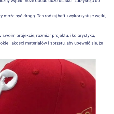
taliczny wątek może dodać dużo blasku i zabłysnąć do
y może być drogą. Ten rodzaj haftu wykorzystuje wątki,
woim projekcie, rozmiar projektu, i kolorystyka,
ej jakości materiałów i sprzętu, aby upewnić się, że