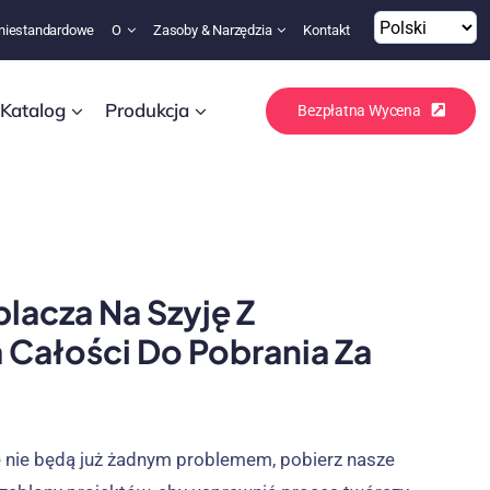
niestandardowe
O
Zasoby & Narzędzia
Kontakt
Katalog
Produkcja
Bezpłatna Wycena
lacza Na Szyję Z
 Całości Do Pobrania Za
e nie będą już żadnym problemem, pobierz nasze