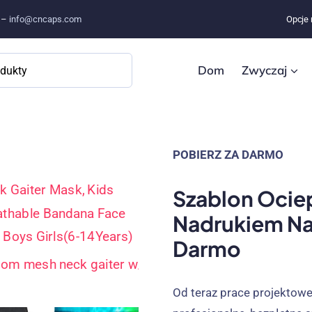
e –
info@cncaps.com
Opcje 
Dom
Zwyczaj
POBIERZ ZA DARMO
Szablon Ociep
Nadrukiem Na
Darmo
Od teraz prace projektow