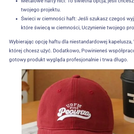
Metalowe hafty nici: To świetna opcja, jeśli chce
twojego projektu.
Świeci w ciemności haft: Jeśli szukasz czegoś wy
które świecą w ciemności, Uczynienie twojego pr
Wybierając opcję haftu dla niestandardowej kapelusza,
której chcesz użyć. Dodatkowo, Powinieneś współpraco
gotowy produkt wygląda profesjonalnie i trwa długo.