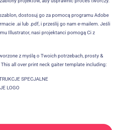
szablony projektów, aby usprawnić proces twórczy.
 szablon, dostosuj go za pomocą programu Adobe
ormacie .ai lub .pdf, i prześlij go nam e-mailem. Jeśli
u Illustrator, nasi projektanci pomogą Ci z
worzone z myślą o Twoich potrzebach, prosty &
.
This all over print neck gaiter template including
:
STRUKCJE SPECJALNE
CJE LOGO