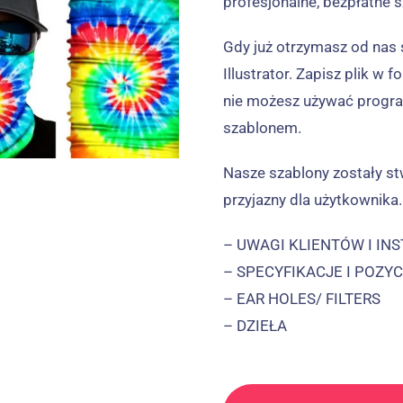
profesjonalne, bezpłatne 
Gdy już otrzymasz od nas
Illustrator. Zapisz plik w f
nie możesz używać program
szablonem.
Nasze szablony zostały st
przyjazny dla użytkownika
– UWAGI KLIENTÓW I IN
– SPECYFIKACJE I POZY
–
EAR HOLES/ FILTERS
– DZIEŁA