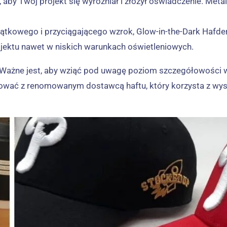
sz, aby Twój projekt się wyróżniał i złożył oświadczenie. Me
jątkowego i przyciągającego wzrok, Glow-in-the-Dark Hafder
ojektu nawet w niskich warunkach oświetleniowych.
 Ważne jest, aby wziąć pod uwagę poziom szczegółowości w s
wać z renomowanym dostawcą haftu, który korzysta z wysoki