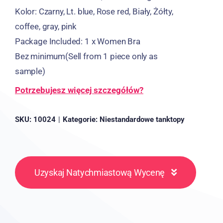
Kolor: Czarny,
Lt
.
blue
,
Rose red
, Biały, Żółty,
coffee
,
gray
,
pink
Package Included
: 1
x Women Bra
Bez minimum
(
Sell from
1
piece only as
sample
)
Potrzebujesz więcej szczegółów?
SKU:
10024
|
Kategorie:
Niestandardowe tanktopy
Uzyskaj Natychmiastową Wycenę