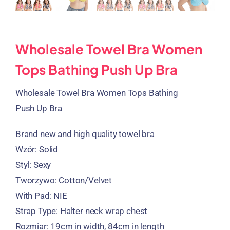
Wholesale Towel Bra Women
Tops Bathing Push Up Bra
Wholesale Towel Bra Women Tops Bathing
Push Up Bra
Brand new and high quality towel bra
Wzór:
Solid
Styl:
Sexy
Tworzywo:
Cotton/Velvet
With Pad
: NIE
Strap Type
:
Halter neck wrap chest
Rozmiar: 19
cm in width
, 84
cm in length