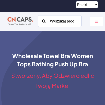
Przejdź
do
treści
Szukaj:
Przeł
nawig
Dom
Zwyczaj
Wholesale Towel Bra Women
Katalog
Tops Bathing Push Up Bra
O
Stworzony, Aby Odzwierciedlić
Zasoby
Twoją Markę.
Kontakt