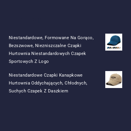
Produkty
Niestandardowe, Formowane Na Gorąco,
Bezszwowe, Niezniszczalne Czapki
Hurtownia Niestandardowych Czapek
Oryginalna
Obecna
Sportowych Z Logo
Cena
Cena
Niestandardowe Czapki Kanapkowe
Była:
To:
Hurtownia Oddychających, Chłodnych,
$15.50.
$7.50.
Oryginalna
Obecna
Suchych Czapek Z Daszkiem
Cena
Cena
Była:
To:
$13.50.
$5.50.