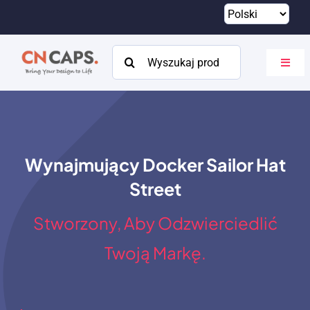
Przejdź
do
treści
Szukaj:
Przeł
nawig
Dom
Zwyczaj
Wynajmujący Docker Sailor Hat
Katalog
Street
O
Stworzony, Aby Odzwierciedlić
Zasoby
Twoją Markę.
Kontakt