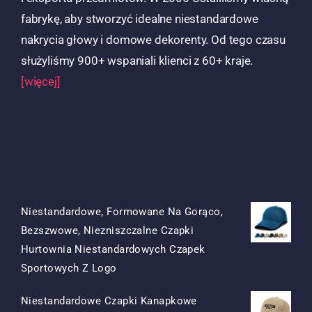
fabrykę, aby stworzyć idealne niestandardowe
nakrycia głowy i domowe dekorenty. Od tego czasu
służyliśmy 900+ wspaniali klienci z 60+ kraje.
[więcej]
Produkty
Niestandardowe, Formowane Na Gorąco,
Bezszwowe, Niezniszczalne Czapki
Hurtownia Niestandardowych Czapek
Oryginalna
Obecna
Sportowych Z Logo
Cena
Cena
Niestandardowe Czapki Kanapkowe
Była:
To: