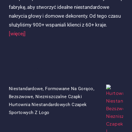
fabrykę, aby stworzyć idealne niestandardowe
nakrycia głowy i domowe dekorenty. Od tego czasu
służyliśmy 900+ wspaniali klienci z 60+ kraje.
[więcej]
Produkty
Niestandardowe, Formowane Na Gorąco,
Bezszwowe, Niezniszczalne Czapki
Hurtownia Niestandardowych Czapek
Oryginalna
Obecna
Sportowych Z Logo
Cena
Cena
Była:
To: