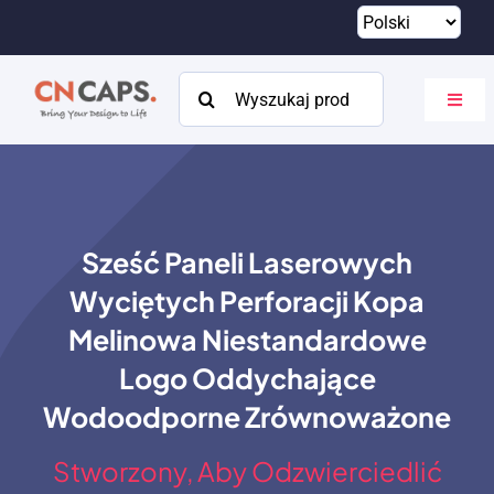
Przejdź
do
treści
Szukaj:
Przeł
nawig
Dom
Zwyczaj
Sześć Paneli Laserowych
Katalog
Wyciętych Perforacji Kopa
O
Melinowa Niestandardowe
Logo Oddychające
Zasoby
Wodoodporne Zrównoważone
Kontakt
Stworzony, Aby Odzwierciedlić