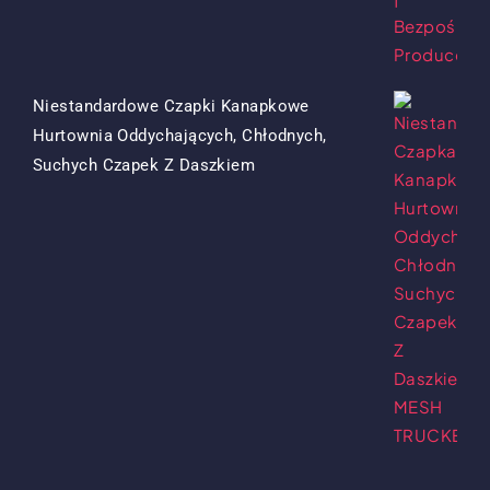
$15.50.
$7.50.
Niestandardowe Czapki Kanapkowe
Hurtownia Oddychających, Chłodnych,
Oryginalna
Obecna
Suchych Czapek Z Daszkiem
Cena
Cena
Była:
To:
$13.50.
$5.50.