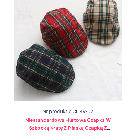
Nr produktu: CH-IV-07
Niestandardowa Hurtowa Czapka W
Szkocką Kratę Z Płaską Czapką Z
Bluszczu