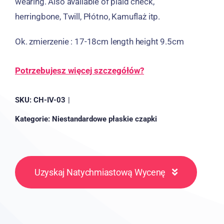
wearing
.
Also available of
plaid check
,
herringbone
,
Twill
, Płótno, Kamuflaż
itp.
Ok. zmierzenie : 17-18
cm length height 9.5cm
Potrzebujesz więcej szczegółów?
SKU:
CH-IV-03
|
Kategorie:
Niestandardowe płaskie czapki
Uzyskaj Natychmiastową Wycenę