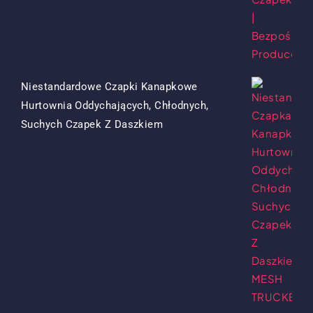
Była:
To:
$15.50.
$7.50.
Niestandardowe Czapki Kanapkowe
Hurtownia Oddychających, Chłodnych,
Oryginalna
Obecna
Suchych Czapek Z Daszkiem
Cena
Cena
Była:
To:
$13.50.
$5.50.