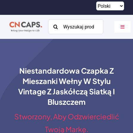
Przejdź
do
treści
Szukaj:
Przeł
nawig
Dom
Zwyczaj
Niestandardowa Czapka Z
Katalog
Mieszanki Wełny W Stylu
O
Vintage Z Jaskółczą Siatką I
Bluszczem
Zasoby
Stworzony, Aby Odzwierciedlić
Kontakt
Twoją Markę.