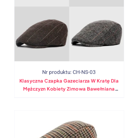
Nr produktu: CH-NS-03
Klasyczna Czapka Gazeciarza W Kratę Dla
Mężczyzn Kobiety Zimowa Bawełniana
Płaska Bluszcz Vintage Kapelusz Gatsbay
Irlandzki Odkryty Taksówkarz Beret
Kapelusz Malarza