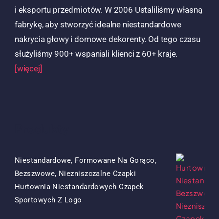
i eksportu przedmiotów. W 2006 Ustaliliśmy własną
fabrykę, aby stworzyć idealne niestandardowe
nakrycia głowy i domowe dekorenty. Od tego czasu
służyliśmy 900+ wspaniali klienci z 60+ kraje.
[więcej]
Produkty
Niestandardowe, Formowane Na Gorąco,
Bezszwowe, Niezniszczalne Czapki
Hurtownia Niestandardowych Czapek
Oryginalna
Obecna
Sportowych Z Logo
Cena
Cena