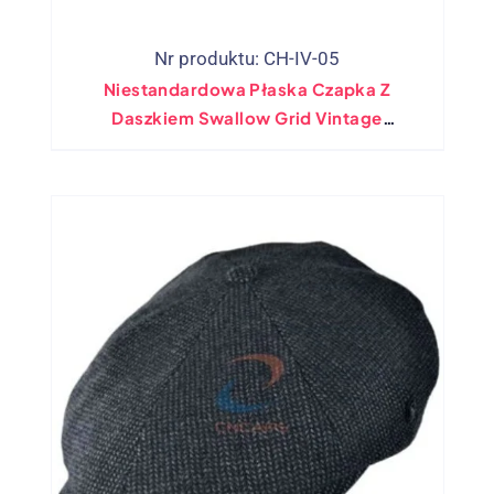
Nr produktu: CH-IV-05
Niestandardowa Płaska Czapka Z
Daszkiem Swallow Grid Vintage
Mieszanka Wełny Ivy Cap