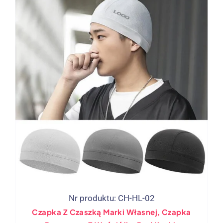
Nr produktu: CH-HL-02
Czapka Z Czaszką Marki Własnej, Czapka