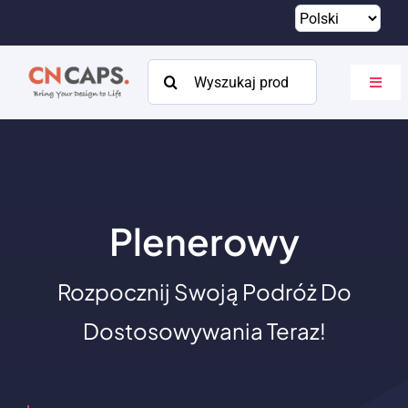
Przejdź
do
treści
Szukaj:
Przeł
nawig
Dom
Zwyczaj
Katalog
Plenerowy
O
Rozpocznij Swoją Podróż Do
Zasoby
Dostosowywania Teraz!
Kontakt