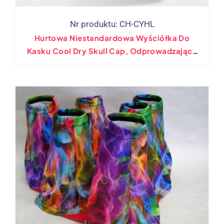
Nr produktu: CH-CYHL
Hurtowa Niestandardowa Wyściółka Do
Kasku Cool Dry Skull Cap, Odprowadzająca
Pot Czapka Rowerowa Do Biegania Z Logo