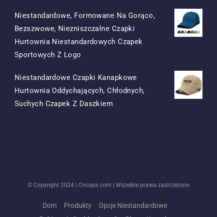
Niestandardowe, Formowane Na Gorąco,
Bezszwowe, Niezniszczalne Czapki
Hurtownia Niestandardowych Czapek
Oryginalna
Obecna
Sportowych Z Logo
Cena
Cena
Niestandardowe Czapki Kanapkowe
Była:
To:
Hurtownia Oddychających, Chłodnych,
$15.50.
$7.50.
Oryginalna
Obecna
Suchych Czapek Z Daszkiem
Cena
Cena
Była:
To:
$13.50.
$5.50.
© Copyright 2024 |
Cncaps.com
| Wszelkie prawa zastrzeżone
Dom
Produkty
Opcje Niestandardowe