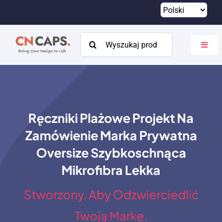
Przejdź
do
treści
Szukaj:
Przeł
nawig
Dom
Zwyczaj
Ręczniki Plażowe Projekt Na
Katalog
Zamówienie Marka Prywatna
O
Oversize Szybkoschnąca
Mikrofibra Lekka
Zasoby
Stworzony, Aby Odzwierciedlić
Kontakt
Twoją Markę.