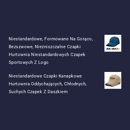
Produkty
Niestandardowe, Formowane Na Gorąco,
Bezszwowe, Niezniszczalne Czapki
Hurtownia Niestandardowych Czapek
Oryginalna
Obecna
Sportowych Z Logo
Cena
Cena
Niestandardowe Czapki Kanapkowe
Była:
To:
Hurtownia Oddychających, Chłodnych,
$15.50.
$7.50.
Oryginalna
Obecna
Suchych Czapek Z Daszkiem
Cena
Cena
Była:
To:
$13.50.
$5.50.