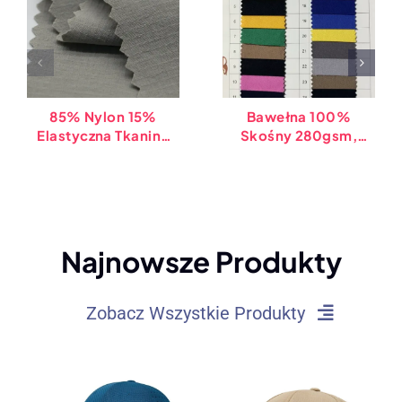
85% Nylon 15%
Bawełna 100%
Elastyczna Tkanina
Skośny 280gsm,
Spandex Na
150cm Szerokość –
Wodoodporną,
141 Kolory -SQ
Perforowaną Czapkę
Melin, Rozciągającą
Się W Czterech
Kierunkach Ripstop
Najnowsze Produkty
Zobacz Wszystkie Produkty