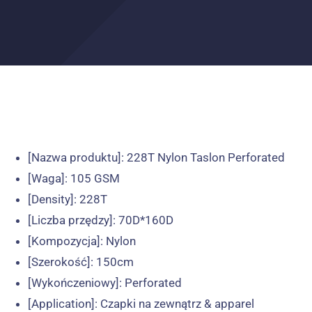
[Nazwa produktu]
: 228
T Nylon Taslon Perforated
[Waga]
: 105 GSM
[
Density
]
: 228
T
[Liczba przędzy]
: 70
D*160D
[Kompozycja]
: Nylon
[Szerokość]
: 150cm
[Wykończeniowy]
:
Perforated
[
Application
]
: Czapki na zewnątrz &
apparel