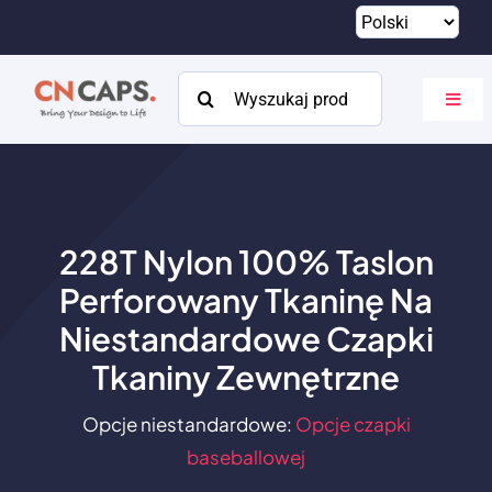
Przejdź
do
treści
Szukaj:
Przeł
nawig
Dom
Zwyczaj
228T Nylon 100% Taslon
Katalog
Perforowany Tkaninę Na
O
Niestandardowe Czapki
Tkaniny Zewnętrzne
Zasoby
Opcje niestandardowe:
Opcje czapki
Kontakt
baseballowej