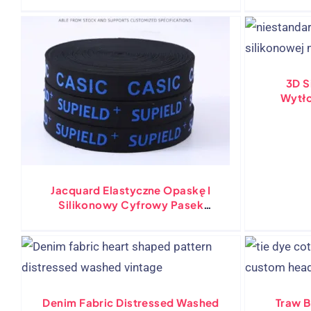
Czapkę Melin, Rozciągającą Się W
Czterech Kierunkach Ripstop
3D S
Wytł
Jacquard Elastyczne Opaskę I
Silikonowy Cyfrowy Pasek
Drukarski Spersonalizowany
Poliestrowy Materiał Poliestrowy
Denim Fabric Distressed Washed
Traw B