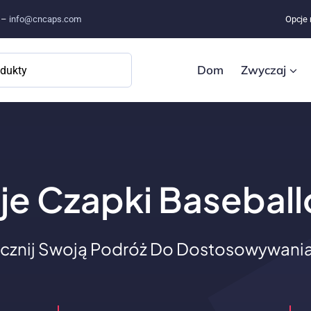
e –
info@cncaps.com
Opcje 
Dom
Zwyczaj
e Czapki Basebal
cznij Swoją Podróż Do Dostosowywania 