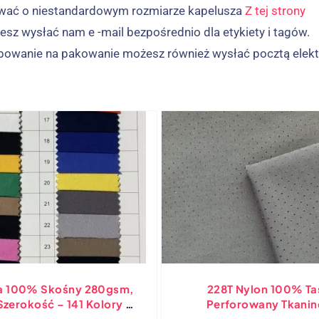
wać o niestandardowym rozmiarze kapelusza
Z tej strony
esz wysłać nam e -mail bezpośrednio dla etykiety i tagów.
zebowanie na pakowanie możesz również wysłać pocztą elekt
a 100% Skośny 280gsm,
228T Nylon 100% Ta
zerokość – 141 Kolory -
Perforowany Tkanin
SQ
Niestandardowe Czapki