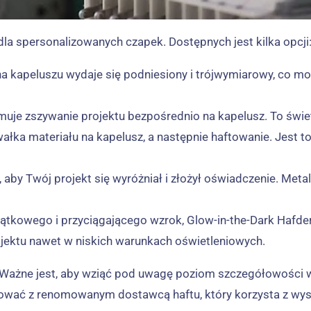
a spersonalizowanych czapek. Dostępnych jest kilka opcji
kt na kapeluszu wydaje się podniesiony i trójwymiarowy, co
bejmuje zszywanie projektu bezpośrednio na kapelusz. To świe
ałka materiału na kapelusz, a następnie haftowanie. Jest to 
sz, aby Twój projekt się wyróżniał i złożył oświadczenie. Me
jątkowego i przyciągającego wzrok, Glow-in-the-Dark Hafder
ojektu nawet w niskich warunkach oświetleniowych.
 Ważne jest, aby wziąć pod uwagę poziom szczegółowości w s
wać z renomowanym dostawcą haftu, który korzysta z wysoki