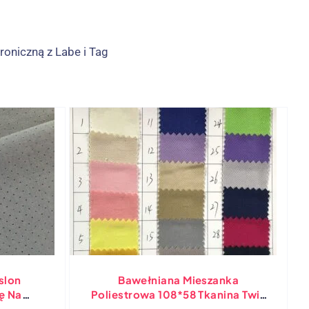
roniczną z Labe i Tag
slon
Bawełniana Mieszanka
ę Na
Poliestrowa 108*58 Tkanina Twill
 Tkaniny
Na Niestandardowe Czapki(Różne