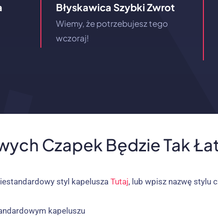
a
Błyskawica Szybki Zwrot
Wiemy, że potrzebujesz tego
wczoraj!
wych Czapek Będzie Tak Łat
niestandardowy styl kapelusza
Tutaj
, lub wpisz nazwę stylu
tandardowym kapeluszu