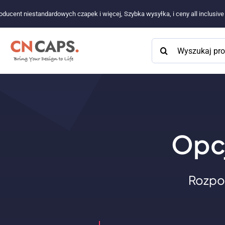
Przejdź
oducent niestandardowych czapek i więcej, Szybka wysyłka, i ceny all inclusiv
do
treści
Szukaj:
Opcj
Rozpo