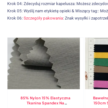
Krok 04:
Zdecyduj rozmiar kapelusza: Możesz zdecydo
Krok 05:
Wyślij nam etykietę opieki & Wiszący tag:: Moż
Krok 06:
Szczegóły pakowania
: Znak wysyłki i zapotr
85% Nylon 15% Elastyczna
Bawełn
Tkanina Spandex Na
150cm S
Wodoodporną, Perforowaną