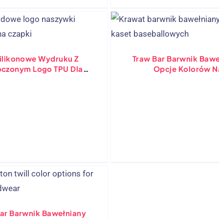
Zewnętrzne
ilikonowe Wydruku Z
Traw Bar Barwnik Bawe
oczonym Logo TPU Dla
Opcje Kolorów N
Czapek I Odzieży
Niestandardowe Nakryc
( Część 2 )
ar Barwnik Bawełniany