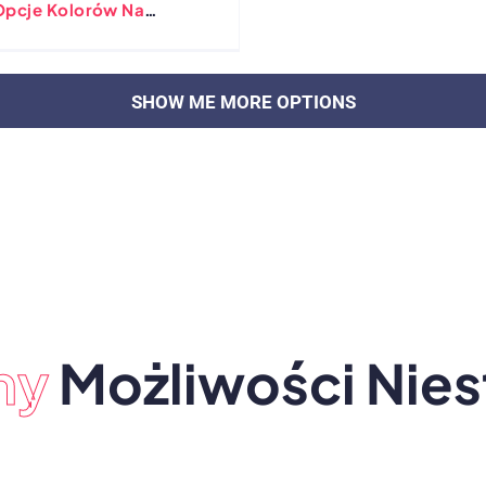
Opcje Kolorów Na
dardowe Nakrycia Głowy
ZAŁADUJ WIĘCEJ POSTÓW
ny
Możliwości Nie