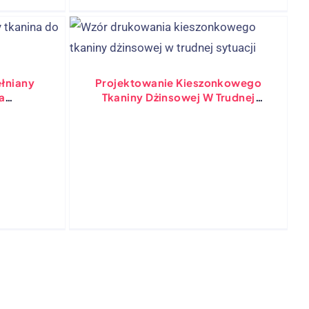
Kolory)
łniany
Projektowanie Kieszonkowego
a
Tkaniny Dżinsowej W Trudnej
ia Głowy
Sytuacji, Umyty Vintage