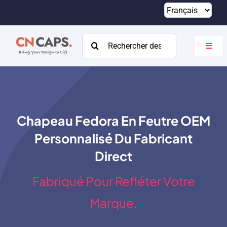
Passer
au
contenu
Rechercher:
Bascu
la
navig
Maison
Coutume
Chapeau Fedora En Feutre OEM
Catalogue
Personnalisé Du Fabricant
À propos
Direct
Ressources
Fabriqué Pour Refléter Votre
Contact
Marque.