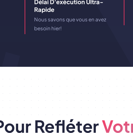
Délai D'exécution Ultra-
Rapide
Nous savons que vous en avez
besoin hier!
Pour Refléter
Vot