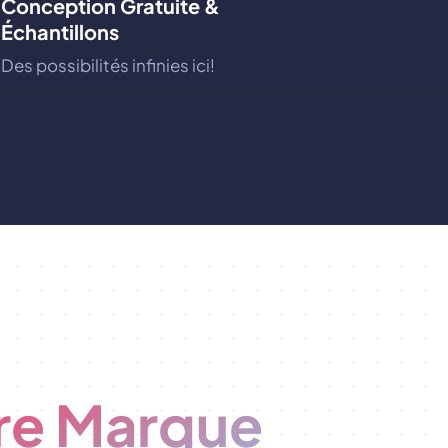
Conception Gratuite &
Échantillons
Des possibilités infinies ici!
re Marque