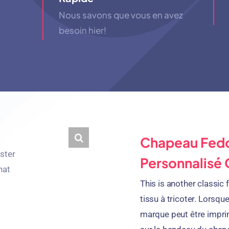
Nous savons que vous en avez
besoin hier!
Chapeau Fedo
Personnalisé 
This is another classic
tissu à tricoter. Lorsqu
marque peut être impri