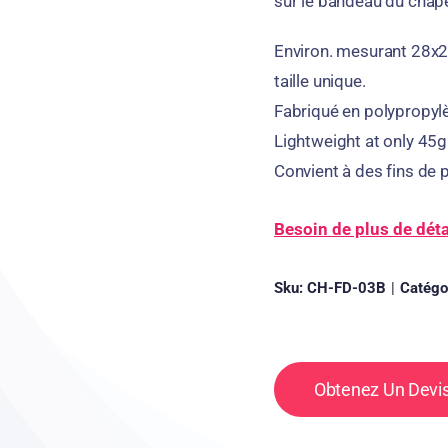
sur le bandeau du chap
Environ. mesurant 28x
taille unique.
Fabriqué en polypropylè
Lightweight at only 45
Convient à des fins de 
Besoin de plus de déta
Sku:
CH-FD-03B
|
Catégo
Obtenez Un Devis