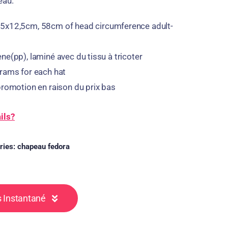
eau.
25x12,5cm, 58
cm of head circumference adult
-
ne(pp), laminé avec du tissu à tricoter
grams for each hat
promotion en raison du prix bas
ils?
ries:
chapeau fedora
 Instantané