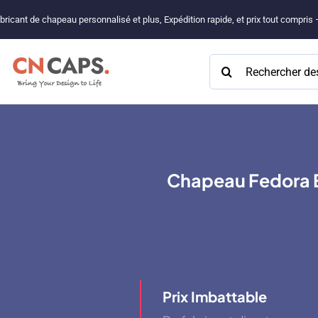
Passer
bricant de chapeau personnalisé et plus, Expédition rapide, et prix tout compris
au
contenu
Rechercher:
Chapeau Fedora E
Prix ​​imbattable