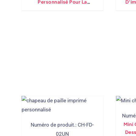
Personnalisé Pour La
D'im
Protection Solaire D'été
Numér
Mini 
Numéro de produit.: CH-FD-
Dess
02UN