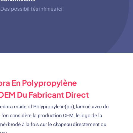
Des possibilités infinies ici!
ra En Polypropylène
OEM Du Fabricant Direct
 fedora made of Polypropylene
(pp), laminé avec du
e l’on considère la production OEM, le logo de la
mé/brodé à la fois sur le chapeau directement ou