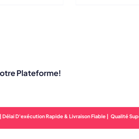
Fabricant Direct
Faits Sur Comman
Respirable
Votre Plateforme!
 D'exécution Rapide & Livraison Fiable |
Qualité Supérieure 