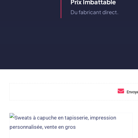
Prix ​​imbattable
Du fabricant direct.
Envoye