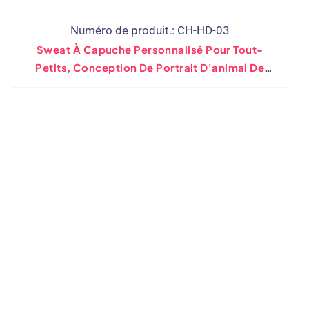
Numéro de produit.: CH-HD-03
Sweat À Capuche Personnalisé Pour Tout-
Petits, Conception De Portrait D'animal De
Compagnie, Vente En Gros Sweat À Capuche
Personnalisé Pour Enfants