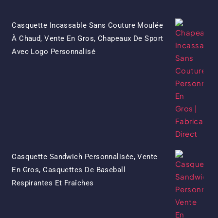
Casquette Incassable Sans Couture Moulée
À Chaud, Vente En Gros, Chapeaux De Sport
Le
Le
Avec Logo Personnalisé
Prix
Prix
D'origine
Actuel
Était:
Est:
$15.50.
$7.50.
Casquette Sandwich Personnalisée, Vente
En Gros, Casquettes De Baseball
Le
Le
Respirantes Et Fraîches
Prix
Prix
D'origine
Actuel