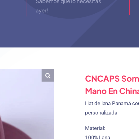
Sabemos que lo necesitas
ayer!
CNCAPS Somb
Mano En China
Hat de lana Panamá con
personalizada
Material:
100% Lana