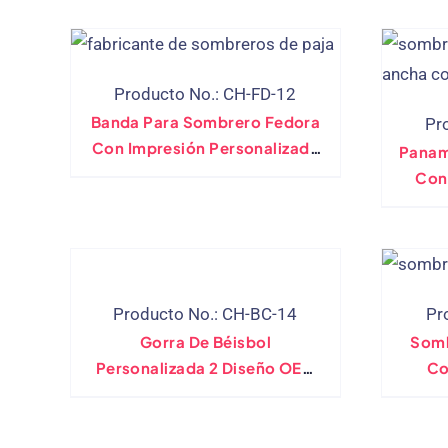
Producto No.: CH-FD-12
Banda Para Sombrero Fedora
Pr
Con Impresión Personalizada
Panam
Del Fabricante Directo
Con
Producto No.: CH-BC-14
Pr
Gorra De Béisbol
Somb
Personalizada 2 Diseño OEM
Co
De Color De Contraste De
Tono