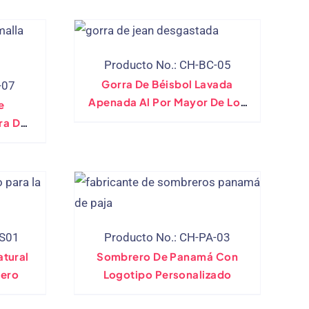
Producto No.: CH-BC-05
Gorra De Béisbol Lavada
-07
Apenada Al Por Mayor De Los
e
Pantalones Vaqueros Del Dril
ra Del
De Algodón
De La
-S01
Producto No.: CH-PA-03
tural
Sombrero De Panamá Con
ero
Logotipo Personalizado