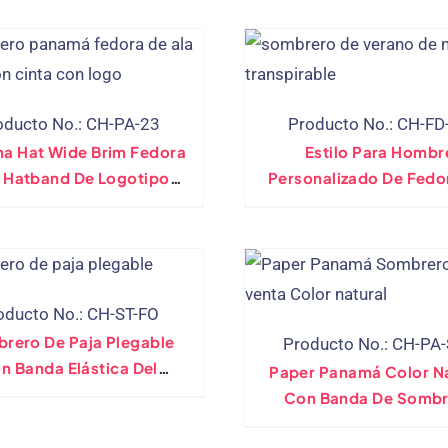
oducto No.: CH-PA-23
Producto No.: CH-FD
a Hat Wide Brim Fedora
Estilo Para Hombr
 Hatband De Logotipo
Personalizado De Fedo
Personalizado
Sombrero Del Verano 
Malla Respirable
oducto No.: CH-ST-FO
rero De Paja Plegable
Producto No.: CH-PA
n Banda Elástica Del
Paper Panamá Color Na
Fabricante Directo
Con Banda De Sombr