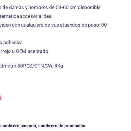
 de damas y hombres de 54-60 cm disponible
 temática accesoria ideal
nciden con cualquiera de sus atuendos de peso: 90-
ta adhesiva
o/rojo u OEM aceptado
ntímetro,50PCS/CTN,GW.:8Kg
?
,
sombrero panamá
,
sombrero de promoción