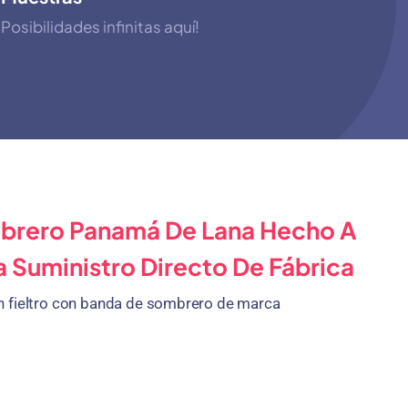
Posibilidades infinitas aquí!
rero Panamá De Lana Hecho A
 Suministro Directo De Fábrica
 fieltro con banda de sombrero de marca