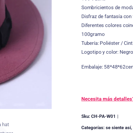
Sombricientos de moda
Disfraz de fantasía con
Diferentes colores coi
100gramo
Tubería: Poliéster / Cin
Logotipo y color: Negr
Embalaje: 58*48*62ce
Necesita más detalles
Sku:
CH-PA-W01
|
Categorías:
se siente así