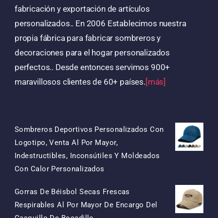
fabricación y exportación de artículos
personalizados.. En 2006 Establecimos nuestra
propia fábrica para fabricar sombreros y
decoraciones para el hogar personalizados
perfectos.. Desde entonces servimos 900+
maravillosos clientes de 60+ países.
[más]
Productos
Sombreros Deportivos Personalizados Con
Logotipo, Venta Al Por Mayor,
Indestructibles, Inconsútiles Y Moldeados
El
El
Con Calor Personalizados
Precio
Precio
Gorras De Béisbol Secas Frescas
Original
Actual
Respirables Al Por Mayor De Encargo Del
Era:
Es:
El
El
Casquillo De Bocadillo