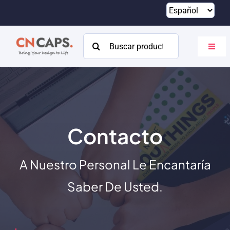
Saltar
al
contenido
Buscar:
Altern
naveg
Hogar
Costumbre
Catalogar
Contacto
Acerca de
A Nuestro Personal Le Encantaría
Recursos
Saber De Usted.
Contacto