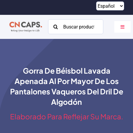
Saltar
al
contenido
Buscar:
Altern
naveg
Hogar
Costumbre
Gorra De Béisbol Lavada
Catalogar
Apenada Al Por Mayor De Los
Acerca de
Pantalones Vaqueros Del Dril De
Algodón
Recursos
Elaborado Para Reflejar Su Marca.
Contacto