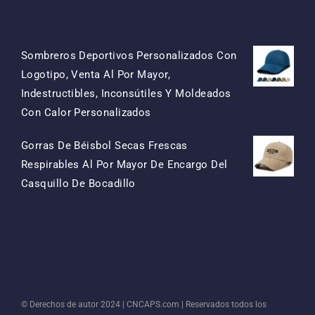
Productos
Sombreros Deportivos Personalizados Con
Logotipo, Venta Al Por Mayor,
Indestructibles, Inconsútiles Y Moldeados
El
El
Con Calor Personalizados
Precio
Precio
Gorras De Béisbol Secas Frescas
Original
Actual
Respirables Al Por Mayor De Encargo Del
Era:
Es:
El
El
Casquillo De Bocadillo
$15.50.
$7.50.
Precio
Precio
Original
Actual
Era:
Es:
$13.50.
$5.50.
© Derechos de autor 2024 |
CNCAPS.com
| Reservados todos los