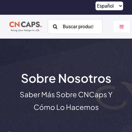
Saltar
al
contenido
Buscar:
Altern
naveg
Hogar
Costumbre
Catalogar
Sobre Nosotros
Acerca de
Saber Más Sobre CNCaps Y
Recursos
Cómo Lo Hacemos
Contacto