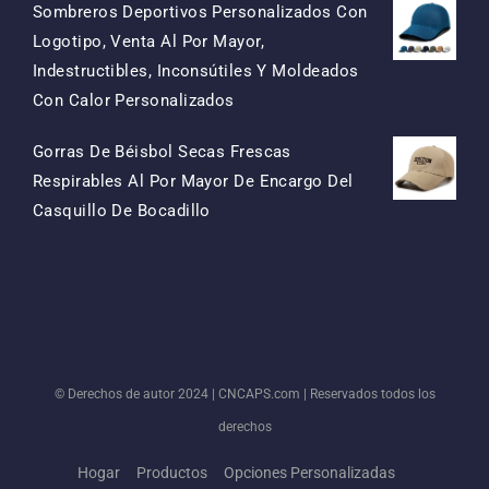
Sombreros Deportivos Personalizados Con
Logotipo, Venta Al Por Mayor,
Indestructibles, Inconsútiles Y Moldeados
El
El
Con Calor Personalizados
Precio
Precio
Gorras De Béisbol Secas Frescas
Original
Actual
Respirables Al Por Mayor De Encargo Del
Era:
Es:
El
El
Casquillo De Bocadillo
$15.50.
$7.50.
Precio
Precio
Original
Actual
Era:
Es:
$13.50.
$5.50.
© Derechos de autor 2024 |
CNCAPS.com
| Reservados todos los
derechos
Hogar
Productos
Opciones Personalizadas