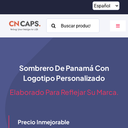
Saltar
al
contenido
Buscar:
Altern
naveg
Hogar
Costumbre
Sombrero De Panamá Con
Catalogar
Logotipo Personalizado
Acerca de
Elaborado Para Reflejar Su Marca.
Recursos
Contacto
Precio Inmejorable