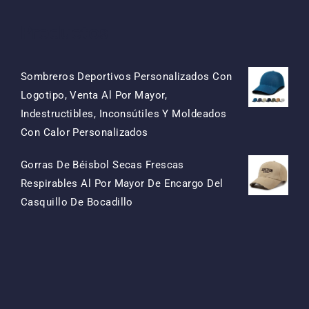
Productos
Sombreros Deportivos Personalizados Con
Logotipo, Venta Al Por Mayor,
Indestructibles, Inconsútiles Y Moldeados
El
El
Con Calor Personalizados
Precio
Precio
Gorras De Béisbol Secas Frescas
Original
Actual
Respirables Al Por Mayor De Encargo Del
Era:
Es:
El
El
Casquillo De Bocadillo
$15.50.
$7.50.
Precio
Precio
Original
Actual
Era:
Es:
$13.50.
$5.50.