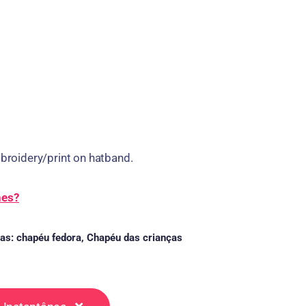
roidery/print on hatband
.
hes?
ias:
chapéu fedora
,
Chapéu das crianças