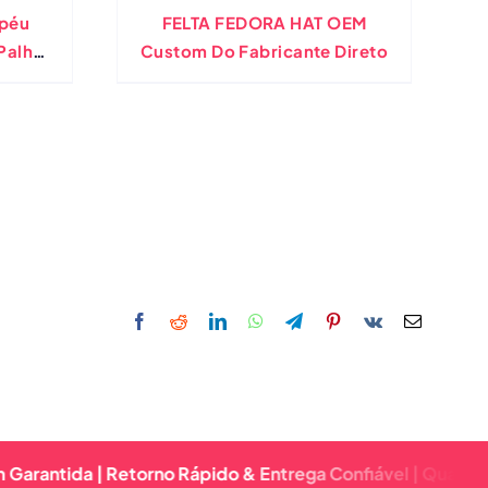
apéu
FELTA FEDORA HAT OEM
Palha
Custom Do Fabricante Direto
 Com
Fofo
da | Retorno Rápido & Entrega Confiável | Qualidade Prem