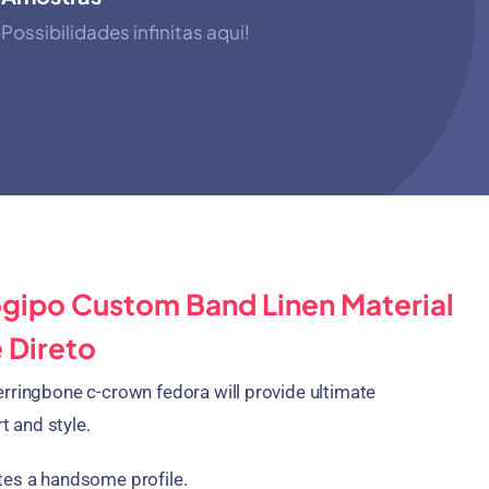
Possibilidades infinitas aqui!
ogipo Custom Band Linen Material
 Direto
erringbone c-crown fedora will provide ultimate
 and style
.
tes a handsome profile
.