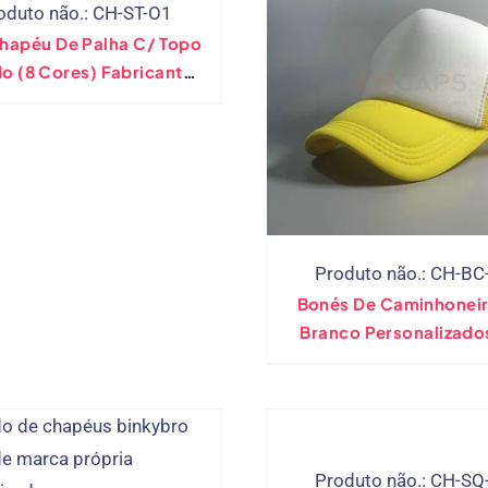
oduto não.: CH-ST-O1
Chapéu De Palha C/ Topo
8 Cores) Fabricante
Direto
Produto não.: CH-BC
Bonés De Caminhonei
Branco Personalizado
Bonés De Beisebol Sn
Produto não.: CH-SQ