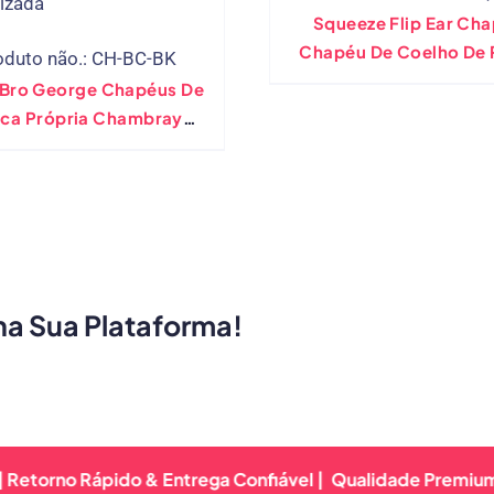
Squeeze Flip Ear Ch
Chapéu De Coelho De 
oduto não.: CH-BC-BK
Infantil Capuz De Sol
 Bro George Chapéus De
Franjas Fofas Estilo 
ca Própria Chambray
Chapéus Infantis
onalizados No Atacado
ha Sua Plataforma!
o Rápido & Entrega Confiável |
Qualidade Premium Garanti