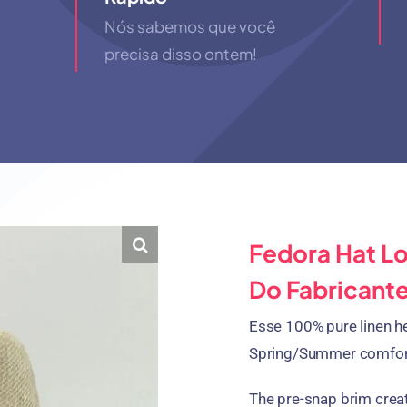
Nós sabemos que você
precisa disso ontem!
Fedora Hat L
Do Fabricante
Esse 100%
pure linen h
Spring/Summer comfort
The pre-snap brim crea