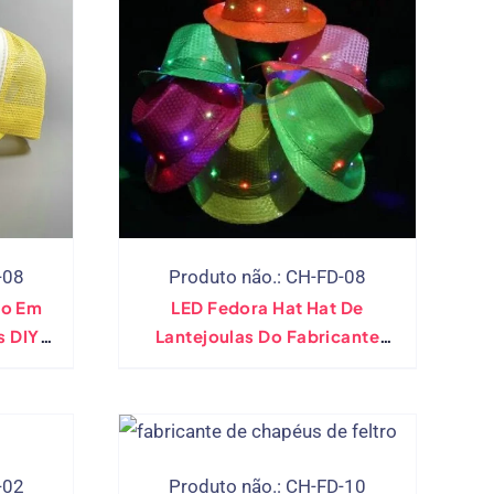
-08
Produto não.: CH-FD-08
ro Em
LED Fedora Hat Hat De
s DIY
Lantejoulas Do Fabricante
apback
Direto. (10 Cores)
-02
Produto não.: CH-FD-10