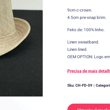
9
cm c-crown
.
4.5
cm pre-snap brim
.
Feito de: 100% linho.
Linen sweatband
.
Linen lined
.
OEM OPTION
:
Logo emb
Precisa de mais detal
Sku:
CH-FD-09
|
Categor