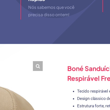
Nós sabemos que você
precisa disso ontem!
Boné Sanduíc
Respirável Fr
Tecido respirável 
Design clássico d
Estrutura forte, 