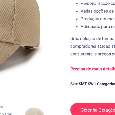
Personalização co
Várias opções de 
Produção em mass
Adequado para ma
Uma solução de tampa p
compradores atacadista
consistente, e preços c
Precisa de mais detal
Sku:
SMT-SW
|
Categoria
Obtenha Cotação