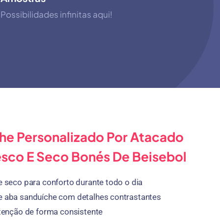
Possibilidades infinitas aqui!
he Personalizado Por Atacado
esco E Seco Bonés De Beisebol
e seco para conforto durante todo o dia
e aba sanduíche com detalhes contrastantes
retenção de forma consistente