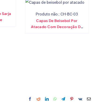
 Sarja
Produto não.: CH-BC-03
ge
Capas De Beisebol Por
Atacado Com Decoração De
Anel De Metal – Cores
Variadas