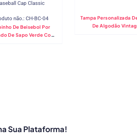
Tampa Personalizada De
oduto não.: CH-BC-04
De Algodão Vinta
inho De Beisebol Por
ado De Sapo Verde Com
Bordado
ha Sua Plataforma!