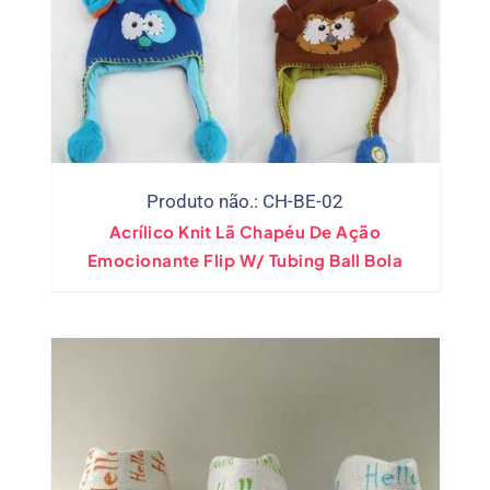
Produto não.: CH-BE-02
Acrílico Knit Lã Chapéu De Ação
Emocionante Flip W/ Tubing Ball Bola