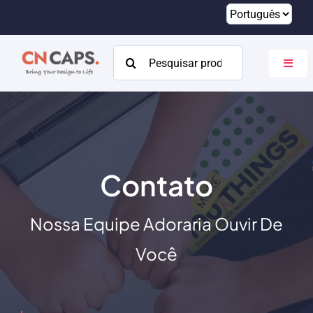
Pular
para
o
Procurar:
Altern
conteúdo
naveg
Lar
Personalizado
Catálogo
Contato
Sobre
Nossa Equipe Adoraria Ouvir De
Recursos
Você
Contato