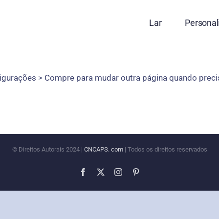
Lar
Personal
nfigurações > Compre para mudar outra página quando preci
© Direitos Autorais 2024 |
CNCAPS. com
| Todos os direitos reservados
Facebook
X
Instagram
Pinterest