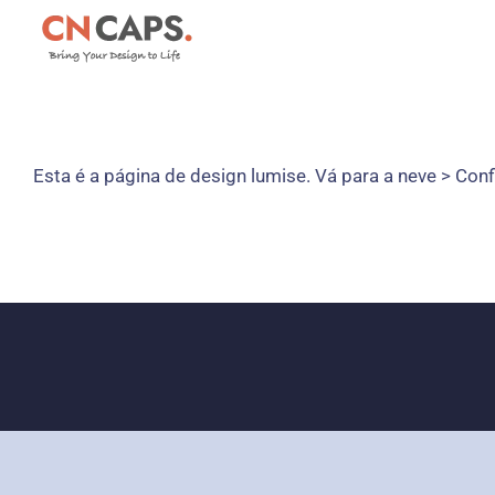
Pular
para
o
conteúdo
Esta é a página de design lumise. Vá para a neve > Co