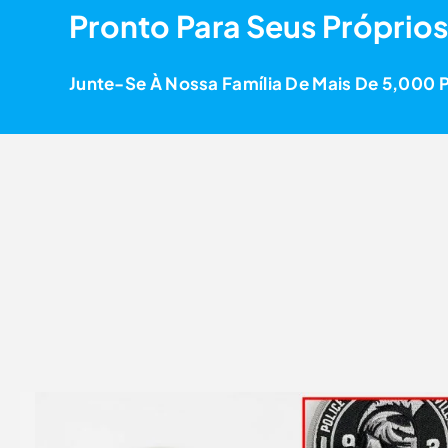
Pronto Para Seus Próprio
Junte-Se À Nossa Família De Mais De 5,000 