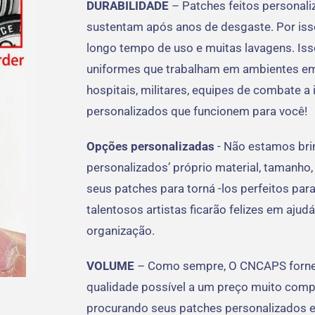
DURABILIDADE
– Patches feitos personal
sustentam após anos de desgaste. Por is
longo tempo de uso e muitas lavagens. Is
uniformes que trabalham em ambientes em r
hospitais, militares, equipes de combate a
personalizados que funcionem para você!
Opções personalizadas
- Não estamos bri
personalizados’ próprio material, tamanho, 
seus patches para torná -los perfeitos par
talentosos artistas ficarão felizes em ajud
organização.
VOLUME
– Como sempre, O CNCAPS fornec
qualidade possível a um preço muito compet
procurando seus patches personalizados e