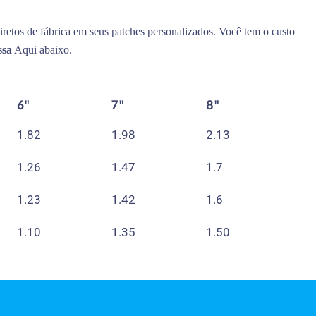
iretos de fábrica em seus patches personalizados. Você tem o custo
ssa
Aqui abaixo.
6"
7"
8"
1.82
1.98
2.13
1.26
1.47
1.7
1.23
1.42
1.6
1.10
1.35
1.50