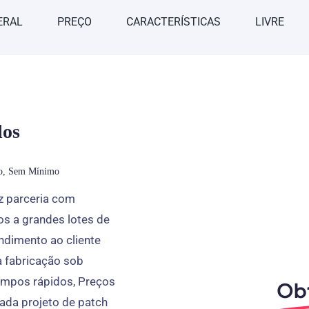
ERAL
PREÇO
CARACTERÍSTICAS
LIVRE
dos
do, Sem Mínimo
z parceria com
os a grandes lotes de
endimento ao cliente
da fabricação sob
empos rápidos, Preços
Ob
ada projeto de patch