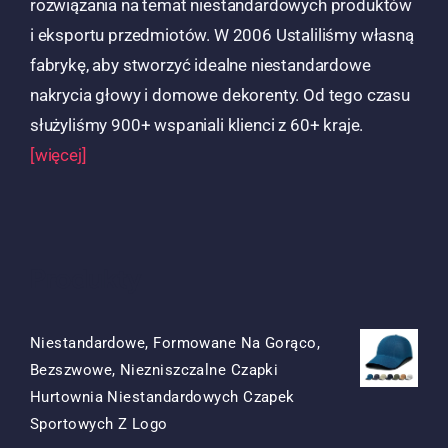
rozwiązania na temat niestandardowych produktów
i eksportu przedmiotów. W 2006 Ustaliliśmy własną
fabrykę, aby stworzyć idealne niestandardowe
nakrycia głowy i domowe dekorenty. Od tego czasu
służyliśmy 900+ wspaniali klienci z 60+ kraje.
[więcej]
Produkty
Niestandardowe, Formowane Na Gorąco,
Bezszwowe, Niezniszczalne Czapki
Hurtownia Niestandardowych Czapek
Oryginalna
Obecna
Sportowych Z Logo
Cena
Cena