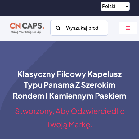
Przejdź
do
treści
Szukaj:
Przeł
nawig
Dom
Zwyczaj
Klasyczny Filcowy Kapelusz
Katalog
Typu Panama Z Szerokim
O
Rondem I Kamiennym Paskiem
Zasoby
Stworzony, Aby Odzwierciedlić
Kontakt
Twoją Markę.