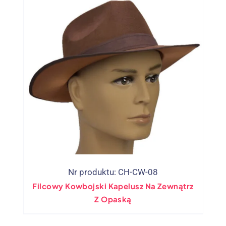
Nr produktu: CH-CW-08
Filcowy Kowbojski Kapelusz Na Zewnątrz
Z Opaską