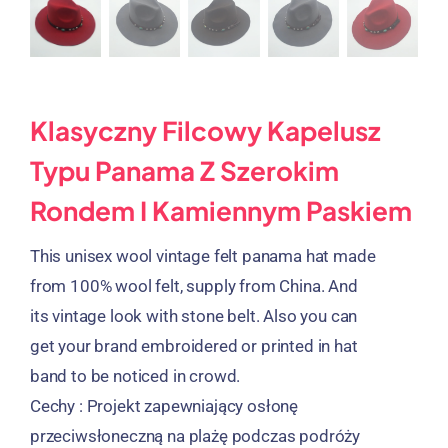
Klasyczny Filcowy Kapelusz
Typu Panama Z Szerokim
Rondem I Kamiennym Paskiem
This unisex wool vintage felt panama hat made
from
100%
wool felt
,
supply from China
.
And
its vintage look with stone belt
.
Also you can
get your brand embroidered or printed in hat
band to be noticed in crowd
.
Cechy : Projekt zapewniający osłonę
przeciwsłoneczną na plażę podczas podróży