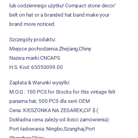
lub codziennego użytku!
Compact stone decor
’
belt on hat or a branded hat band make your
brand more noticed
.
Szczegóły produktu:
Miejsce pochodzenia:Zhejiang,Chiny
Nazwa marki:CNCAPS
H.S. Kod: 65050099.00
Zapłata & Warunki wysyłki:
M.O.Q : 100
PCS for Stocks for this vintage felt
panama hat
; 500 PCS dla serii OEM
Cena: KIESZONKA NA ZEGAREK,CIF $ (
Dokładna cena zależy od ilości zamówienia)
Port ładowania: Ningbo,Szanghaj,Port
Shenzhen,Chiny