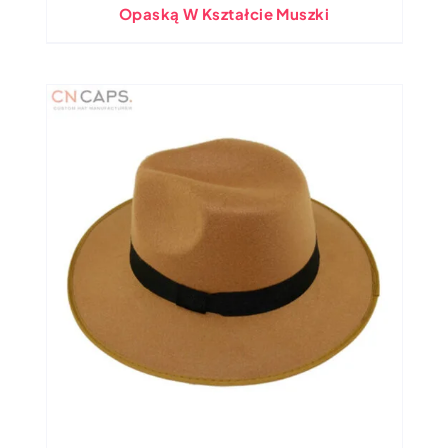
Opaską W Kształcie Muszki