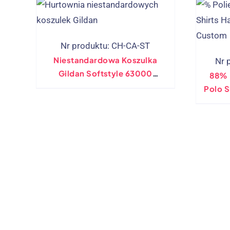
Nr produktu: CH-CA-ST
Niestandardowa Koszulka
Nr 
Gildan Softstyle 63000
88% 
Sprzedaż Hurtowa I Haft
Polo S
Polo,
Roboc