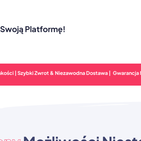
 Swoją Platformę!
 Szybki Zwrot & Niezawodna Dostawa |
Gwarancja Najwyższe