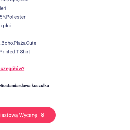
ień
5%Poliester
u płci
,Boho,Plaża,
Cute
Printed T Shirt
szczegółów?
Niestandardowa koszulka
miastową Wycenę