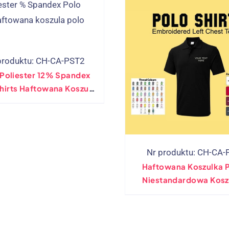
produktu: CH-CA-PST2
Poliester 12% Spandex
hirts Haftowana Koszula
 Niestandardowe Prace
ze Top Work (Hurtowy)
Nr produktu: CH-CA-
Haftowana Koszulka P
Niestandardowa Kosz
Polo Do Odzieży Robo
Spersonalizowane Koszu
Pracy