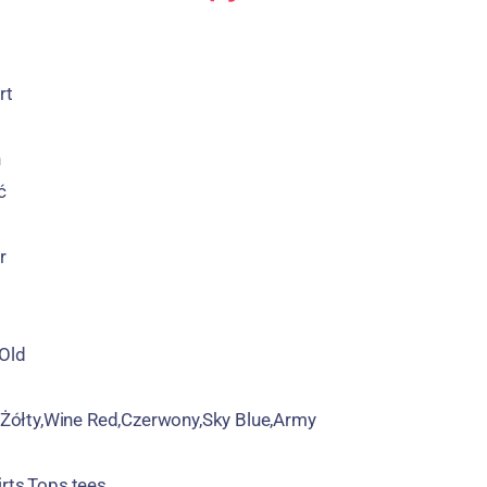
rt
h
ć
r
 Old
,Żółty,
Wine Red
,Czerwony,
Sky Blue
,
Army
rts
,
Tops
,
tees