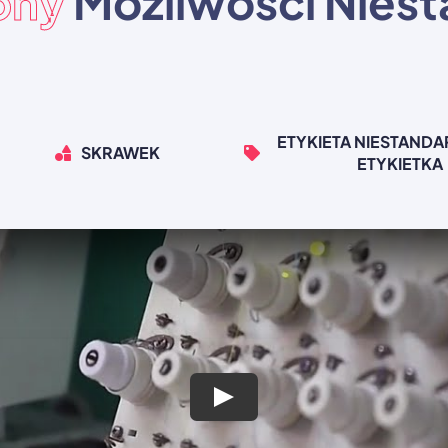
ony
Możliwości Nies
ETYKIETA NIESTAND
SKRAWEK
ETYKIETKA