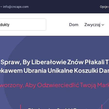
e –
info@cncaps.com
Opcje 
Dom
Zwyczaj
praw, By Liberałowie Znów Płakali T S
ękawem Ubrania Unikalne Koszulki Da
worzony, Aby Odzwierciedlić Twoją Mar