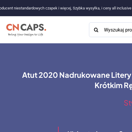
Przejdź
oducent niestandardowych czapek i więcej, Szybka wysyłka, i ceny all inclusiv
do
treści
Szukaj:
Atut 2020 Nadrukowane Litery S
Krótkim R
St