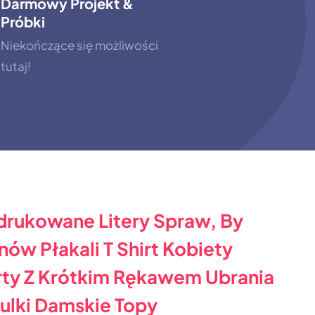
Darmowy Projekt &
Próbki
Niekończące się możliwości
tutaj!
drukowane Litery Spraw, By
nów Płakali T Shirt Kobiety
irty Z Krótkim Rękawem Ubrania
ulki Damskie Topy