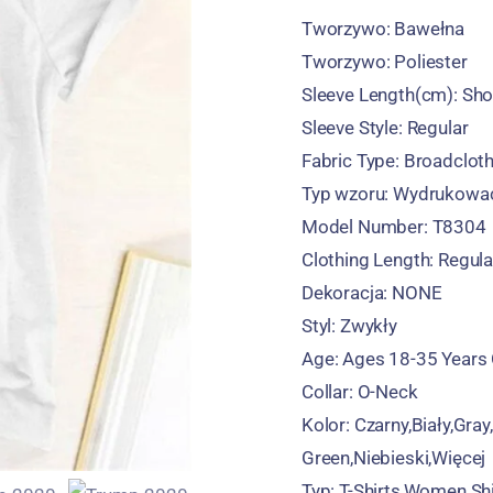
Tworzywo:
Bawełna
Tworzywo:
Poliester
Sleeve Length
(cm):
Sho
Sleeve Style
:
Regular
Fabric Type
:
Broadclot
Typ wzoru:
Wydrukowa
Model Number
:
T8304
Clothing Length
:
Regula
Dekoracja:
NONE
Styl:
Zwykły
Age
:
Ages
18-35
Years
Collar
:
O-Neck
Kolor:
Czarny,Biały,
Gray
Green
,Niebieski,Więcej
Typ:
T-Shirts
,
Women Shi