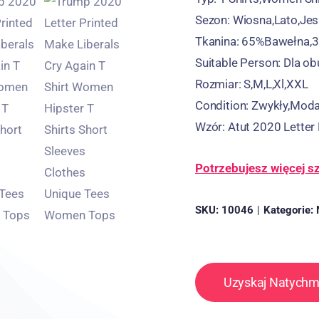
Sezon:
Wiosna,Lato,Jes
Tkanina:
65%Bawełna,3
Suitable Person
:
Dla ob
Rozmiar:
S,M,L,Xl,
XXL
Condition
:
Zwykły,Moda
Wzór:
Atut 2020
Letter 
Potrzebujesz więcej 
SKU:
10046
|
Kategorie:
Uzyskaj Natych