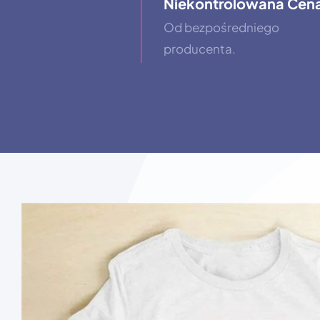
Niekontrolowana Cen
Od bezpośredniego
producenta.