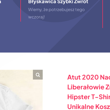
a
Błyskawica Szybki Zwrot
Wiemy, że potrzebujesz tego
wczoraj!
Atut 2020 Na
Liberałowie Z
Hipster T-Sh
Unikalne Kosz