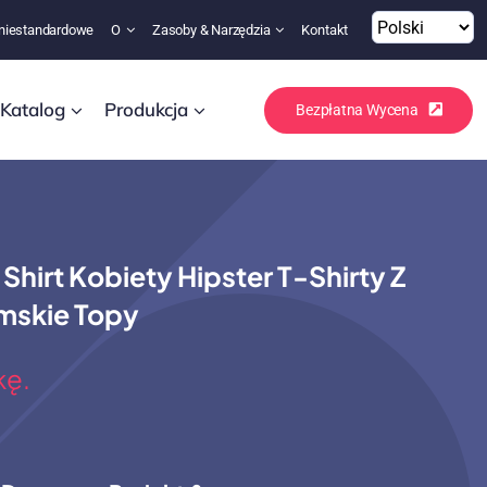
niestandardowe
O
Zasoby & Narzędzia
Kontakt
Katalog
Produkcja
Bezpłatna Wycena
hirt Kobiety Hipster T-Shirty Z
mskie Topy
kę.