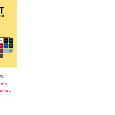
PST
olo,
ulka
czej,
lki Do