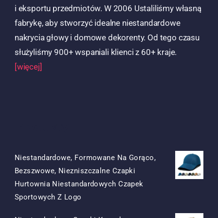
i eksportu przedmiotów. W 2006 Ustaliliśmy własną
fabrykę, aby stworzyć idealne niestandardowe
nakrycia głowy i domowe dekorenty. Od tego czasu
służyliśmy 900+ wspaniali klienci z 60+ kraje.
[więcej]
Produkty
Niestandardowe, Formowane Na Gorąco,
Bezszwowe, Niezniszczalne Czapki
Hurtownia Niestandardowych Czapek
Oryginalna
Obecna
Sportowych Z Logo
Cena
Cena