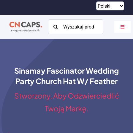
Przejdź
do
treści
Szukaj:
Przeł
nawig
Dom
Zwyczaj
Sinamay Fascinator Wedding
Katalog
Party Church Hat W/ Feather
O
Stworzony, Aby Odzwierciedlić
Zasoby
Twoją Markę.
Kontakt