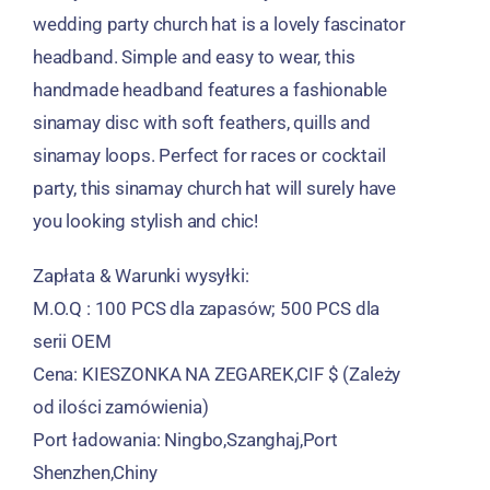
wedding party church hat is a lovely fascinator
headband
.
Simple and easy to wear
,
this
handmade headband features a fashionable
sinamay disc with soft feathers
,
quills and
sinamay loops
.
Perfect for races or cocktail
party
,
this sinamay church hat will surely have
you looking stylish and chic
!
Zapłata & Warunki wysyłki:
M.O.Q : 100 PCS dla zapasów; 500 PCS dla
serii OEM
Cena: KIESZONKA NA ZEGAREK,CIF $ (Zależy
od ilości zamówienia)
Port ładowania: Ningbo,Szanghaj,Port
Shenzhen,Chiny