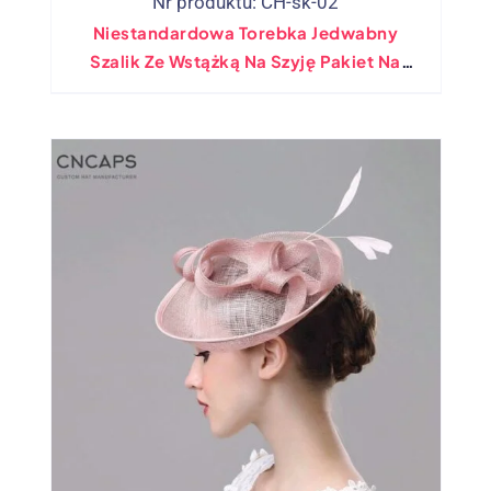
Nr produktu: CH-sk-02
Niestandardowa Torebka Jedwabny
Szalik Ze Wstążką Na Szyję Pakiet Na
Nadgarstek Jedwabna Chustka Na Głowę