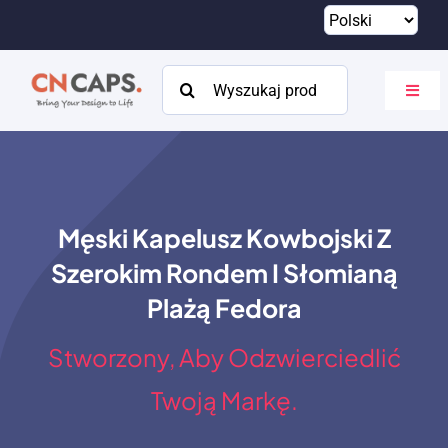
Przejdź
do
treści
Szukaj:
Przeł
nawig
Dom
Zwyczaj
Męski Kapelusz Kowbojski Z
Katalog
Szerokim Rondem I Słomianą
O
Plażą Fedora
Zasoby
Stworzony, Aby Odzwierciedlić
Kontakt
Twoją Markę.