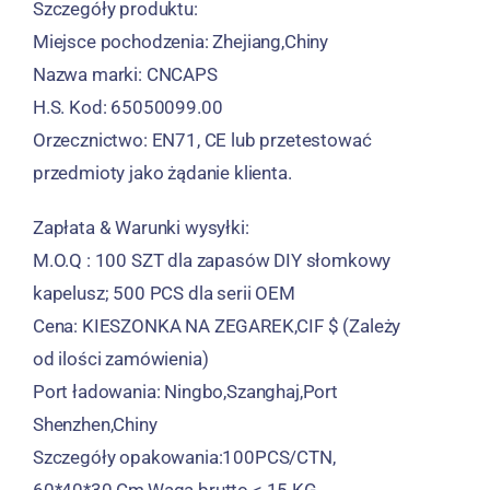
Szczegóły produktu:
Miejsce pochodzenia: Zhejiang,Chiny
Nazwa marki: CNCAPS
H.S. Kod: 65050099.00
Orzecznictwo: EN71, CE lub przetestować
przedmioty jako żądanie klienta.
Zapłata & Warunki wysyłki:
M.O.Q : 100 SZT dla zapasów DIY słomkowy
kapelusz; 500 PCS dla serii OEM
Cena: KIESZONKA NA ZEGAREK,CIF $ (Zależy
od ilości zamówienia)
Port ładowania: Ningbo,Szanghaj,Port
Shenzhen,Chiny
Szczegóły opakowania:100PCS/CTN,
60*40*30 Cm,Waga brutto < 15 KG