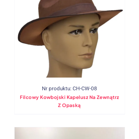
Nr produktu: CH-CW-08
Filcowy Kowbojski Kapelusz Na Zewnątrz
Z Opaską