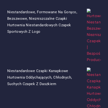
Niestandardowe, Formowane Na Gorąco,
Bezszwowe, Niezniszczalne Czapki
Hurtownia Niestandardowych Czapek
Oryginalna
Obecna
Sportowych Z Logo
Cena
Cena
Była:
To:
$15.50.
$7.50.
Niestandardowe Czapki Kanapkowe
Hurtownia Oddychających, Chłodnych,
Oryginalna
Obecna
Suchych Czapek Z Daszkiem
Cena
Cena
Była:
To:
$13.50.
$5.50.