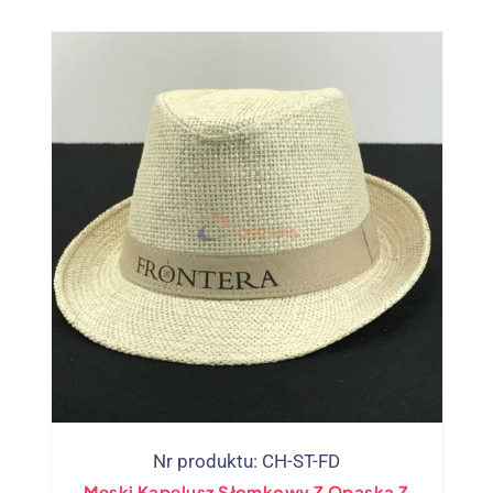
Nr produktu: CH-ST-FD
Męski Kapelusz Słomkowy Z Opaską Z