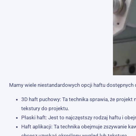
Mamy wiele niestandardowych opcji haftu dostępnych dl
3D haft puchowy: Ta technika sprawia, że ​​proje
tekstury do projektu.
Płaski haft: Jest to najczęstszy rodzaj haftu i o
Haft aplikacji: Ta technika obejmuje zszywanie kaw
chcesz uzyskać określony wygląd lub teksturę.