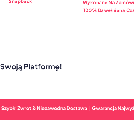
Snapback
Wykonane Na Zamówi
100% Bawełniana Cz
Przeciwsłoneczna
Wojskowym Kamufl
 Swoją Platformę!
ki Zwrot & Niezawodna Dostawa |
Gwarancja Najwyższej Ja