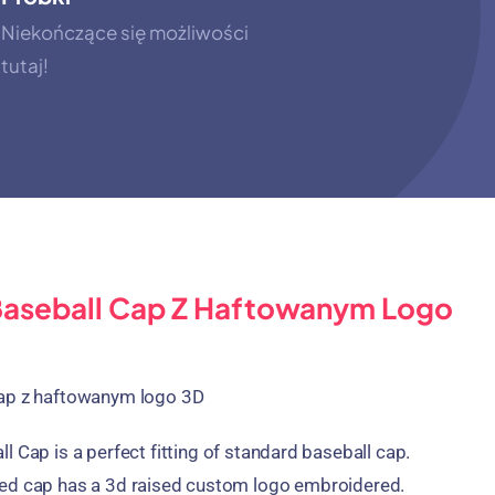
Niekończące się możliwości
tutaj!
Baseball Cap Z Haftowanym Logo
Cap z haftowanym logo 3D
ll Cap
is a perfect fitting of standard baseball cap
.
ed cap has a 3d raised custom logo embroidered
.