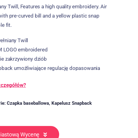
ny Twill,
Features a high quality embroidery
.
Air
th pre-curved bill and a yellow plastic snap
e fit
.
łniany Twill
M LOGO embroidered
ie zakrzywiony dziób
apback umożliwiające regulację dopasowania
szczegółów?
ie:
Czapka baseballowa
,
Kapelusz Snapback
miastową Wycenę