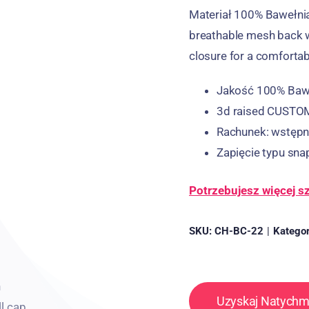
Materiał 100% Bawełnia
breathable mesh back wi
closure for a comfortabl
Jakość 100% Bawe
3
d raised CUSTO
Rachunek: wstępn
Zapięcie typu sn
Potrzebujesz więcej 
SKU:
CH-BC-22
|
Kategor
Uzyskaj Natych