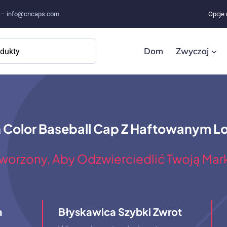
e –
info@cncaps.com
Opcje 
Dom
Zwyczaj
 Color Baseball Cap Z Haftowanym L
worzony, Aby Odzwierciedlić Twoją Mar
a
Błyskawica Szybki Zwrot