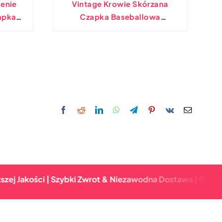
enie
Vintage Krowie Skórzana
apka
Czapka Baseballowa
 W
Oryginalna Zimowa Kapelusz
ażu
kości | Szybki Zwrot & Niezawodna Dostawa | Gwarancja N