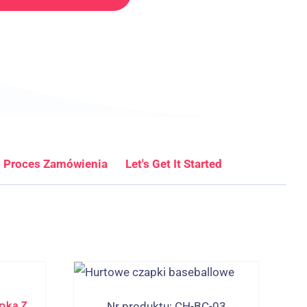
Proces Zamówienia
Let's Get It Started
pka Z
Nr produktu: CH-BC-03