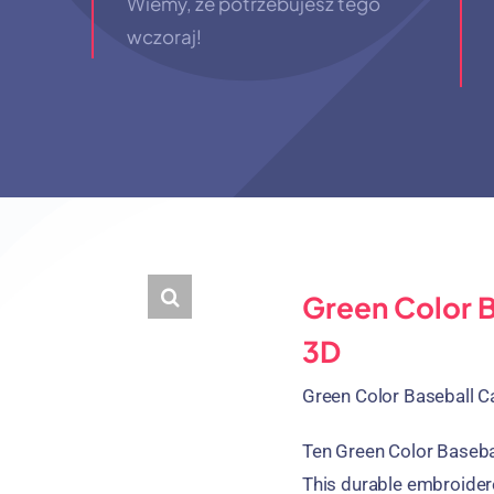
Wiemy, że potrzebujesz tego
wczoraj!
Green Color 
3D
Green Color Baseball 
Ten
Green Color Baseba
This durable embroider