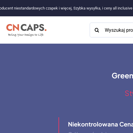
Przejdź
oducent niestandardowych czapek i więcej, Szybka wysyłka, i ceny all inclusiv
do
treści
Szukaj:
Green
St
Niekontrolowana Cen