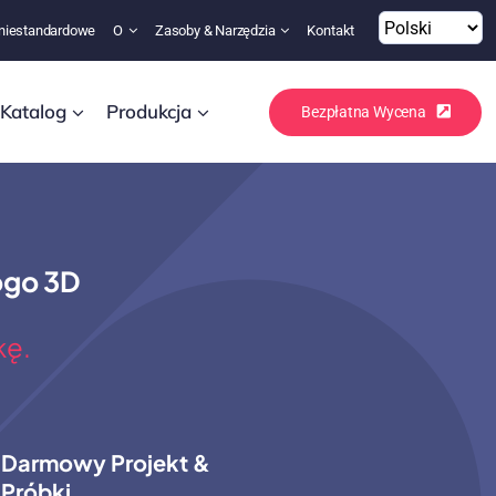
niestandardowe
O
Zasoby & Narzędzia
Kontakt
Katalog
Produkcja
Bezpłatna Wycena
ogo 3D
kę.
Darmowy Projekt &
Próbki