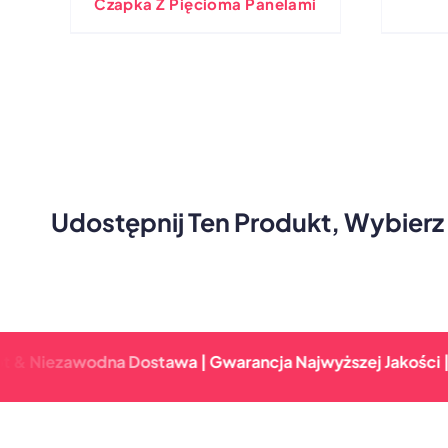
Czapka Z Pięcioma Panelami
Udostępnij Ten Produkt, Wybierz
iezawodna Dostawa | Gwarancja Najwyższej Jakości | Szyb