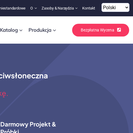
niestandardowe
O
Zasoby & Narzędzia
Kontakt
Katalog
Produkcja
Bezpłatna Wycena
ciwsłoneczna
kę.
Darmowy Projekt &
Próbki