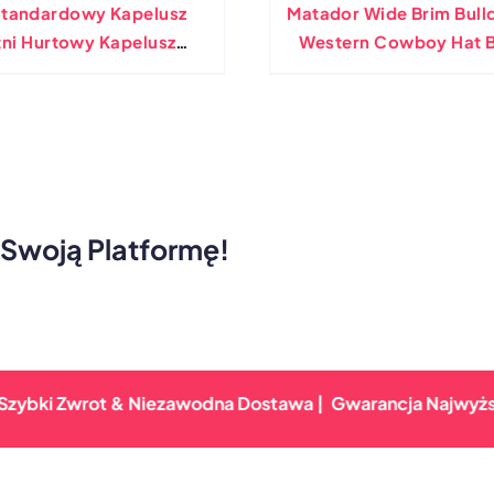
standardowy Kapelusz
Matador Wide Brim Bull
tni Hurtowy Kapelusz
Western Cowboy Hat 
omkowy Z Opaską Na
Torreador Fedora
Muszkę
 Swoją Platformę!
Zwrot & Niezawodna Dostawa |
Gwarancja Najwyższej Jakośc