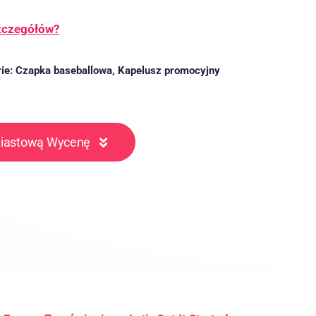
szczegółów?
ie:
Czapka baseballowa
,
Kapelusz promocyjny
miastową Wycenę