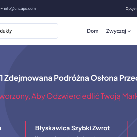
e –
info@cncaps.com
Opcje 
Dom
Zwyczaj
 1 Zdejmowana Podróżna Osłona Prze
worzony, Aby Odzwierciedlić Twoją Mar
a
Błyskawica Szybki Zwrot