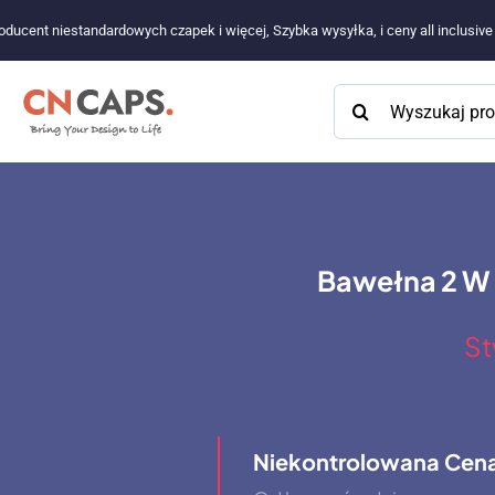
Przejdź
oducent niestandardowych czapek i więcej, Szybka wysyłka, i ceny all inclusiv
do
treści
Szukaj:
Bawełna 2 W
St
Niekontrolowana Cen