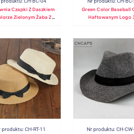
 produktu: CH-BC-04
Nr produktu: CH-BC
wnia Czapki Z Daszkiem
Green Color Baseball 
lorze Zielonym Żaba Z
Haftowanym Logo 
Haftem
r produktu: CH-RT-11
Nr produktu: CH-CW