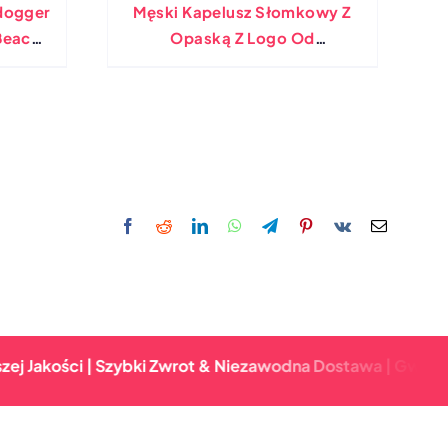
dogger
Męski Kapelusz Słomkowy Z
Beach
Opaską Z Logo Od
Bezpośredniego Producenta
i | Szybki Zwrot & Niezawodna Dostawa | Gwarancja Najwy