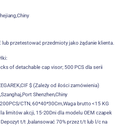
hejiang,Chiny
 lub przetestować przedmioty jako żądanie klienta.
łki:
cks of detachable cap visor
; 500 PCS dla serii
GAREK,CIF $ (Zależy od ilości zamówienia)
,Szanghaj,Port Shenzhen,Chiny
:200PCS/CTN, 60*40*30Cm,Waga brutto <15 KG
dla limitów akcji, 15-20Dni dla modelu OEM czapek
Depozyt t/t ,balansować 70% przez t/t lub l/c na