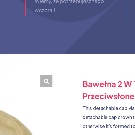
Wiemy, że potrzebujesz tego
wczoraj!
Bawełna 2 W 
Przeciwsłone
This detachable cap vi
detachable cap crown 
otherwise it’s formed t