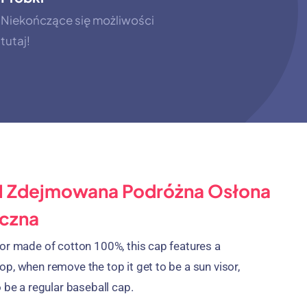
Niekończące się możliwości
tutaj!
1 Zdejmowana Podróżna Osłona
czna
sor made of cotton
100%,
this cap features a
top
,
when remove the top it get to be a sun visor
,
o be a regular baseball cap
.