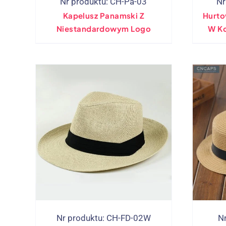
Nr produktu: CH-Pa-03
Nr
Kapelusz Panamski Z
Hurto
Niestandardowym Logo
W Ko
Nr produktu: CH-FD-02W
N