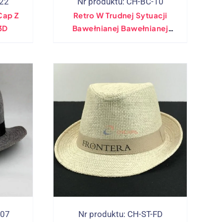
-22
Nr produktu: CH-BC-10
Cap Z
Retro W Trudnej Sytuacji
3D
Bawełnianej Bawełnianej
Czapki Bawełnianej
-07
Nr produktu: CH-ST-FD