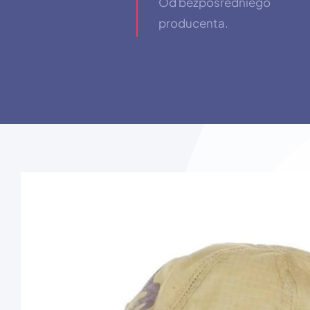
Od bezpośredniego
producenta.