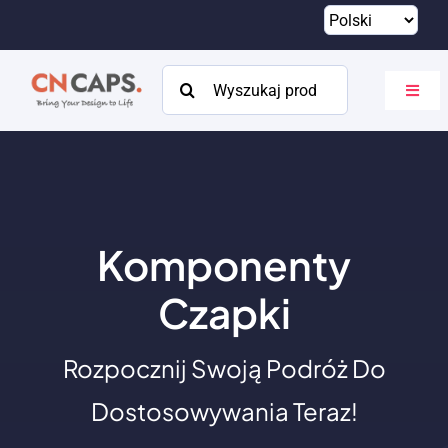
Przejdź
do
treści
Szukaj:
Przeł
nawig
Dom
Zwyczaj
Katalog
Komponenty
O
Czapki
Zasoby
Rozpocznij Swoją Podróż Do
Kontakt
Dostosowywania Teraz!