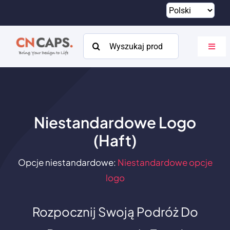
Przejdź
do
treści
Szukaj:
Przeł
nawig
Dom
Zwyczaj
Niestandardowe Logo
Katalog
(Haft)
O
Opcje niestandardowe:
Niestandardowe opcje
Zasoby
logo
Kontakt
Rozpocznij Swoją Podróż Do