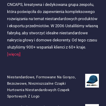
CNCAPS, kreatywna i dedykowana grupa zespołu,
która poświęciła do zapewnienia kompleksowego
rozwiązania na temat niestandardowych produktów
i eksportu przedmiotów. W 2006 Ustaliliśmy własną
fabrykę, aby stworzyć idealne niestandardowe
nakrycia głowy i domowe dekorenty. Od tego czasu
służyliśmy 900+ wspaniali klienci z 60+ kraje.
[więcej]
Produkty
Niestandardowe, Formowane Na Gorąco,
Bezszwowe, Niezniszczalne Czapki
Hurtownia Niestandardowych Czapek
Oryginalna
Obecna
Sportowych Z Logo
Cena
Cena