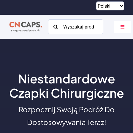
Przejdź
do
treści
Szukaj:
Przeł
nawig
Dom
Zwyczaj
Katalog
Niestandardowe
O
Czapki Chirurgiczne
Zasoby
Rozpocznij Swoją Podróż Do
Kontakt
Dostosowywania Teraz!