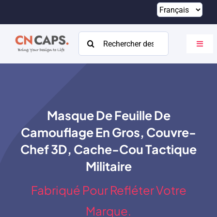
Passer
au
contenu
Rechercher:
Bascu
la
navig
Maison
Coutume
Masque De Feuille De
Catalogue
Camouflage En Gros, Couvre-
À propos
Chef 3D, Cache-Cou Tactique
Militaire
Ressources
Fabriqué Pour Refléter Votre
Contact
Marque.