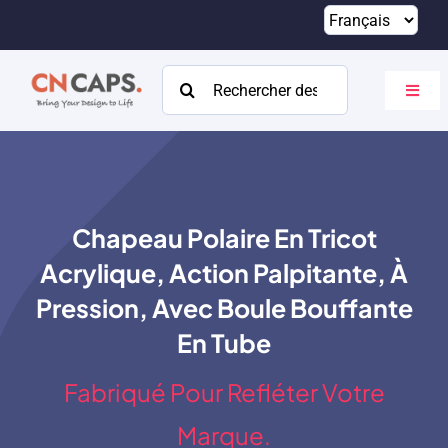
Passer
au
contenu
Rechercher:
Bascu
la
navig
Maison
Coutume
Chapeau Polaire En Tricot
Catalogue
Acrylique, Action Palpitante, À
À propos
Pression, Avec Boule Bouffante
En Tube
Ressources
Fabriqué Pour Refléter Votre
Contact
Marque.