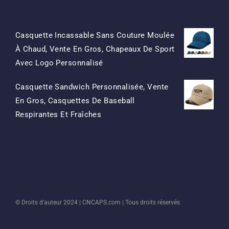
Produits
Casquette Incassable Sans Couture Moulée
À Chaud, Vente En Gros, Chapeaux De Sport
Le
Le
Avec Logo Personnalisé
Prix
Prix
Casquette Sandwich Personnalisée, Vente
D'origine
Actuel
En Gros, Casquettes De Baseball
Était:
Est:
Le
Le
Respirantes Et Fraîches
$15.50.
$7.50.
Prix
Prix
D'origine
Actuel
Était:
Est:
$13.50.
$5.50.
© Droits d'auteur 2024 |
CNCAPS.com
| Tous droits réservés