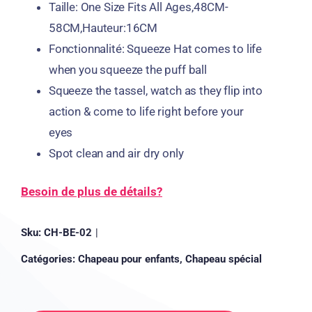
Taille:
One Size Fits All Ages
,48
CM-
58CM
,Hauteur:16CM
Fonctionnalité:
Squeeze Hat comes to life
when you squeeze the puff ball
Squeeze the tassel
,
watch as they flip into
action
&
come to life right before your
eyes
Spot clean and air dry only
Besoin de plus de détails?
Sku:
CH-BE-02
|
Catégories:
Chapeau pour enfants
,
Chapeau spécial