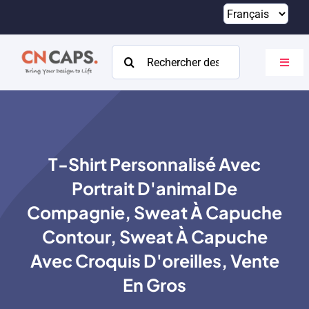
Passer
au
contenu
Rechercher:
Bascu
la
navig
Maison
Coutume
T-Shirt Personnalisé Avec
Catalogue
Portrait D'animal De
À propos
Compagnie, Sweat À Capuche
Contour, Sweat À Capuche
Ressources
Avec Croquis D'oreilles, Vente
Contact
En Gros