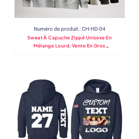
Numéro de produit.: CH-HD-04
Sweat À Capuche Zippé Unisexe En
Mélange Lourd, Vente En Gros
Personnalisé | Le Piège 18600