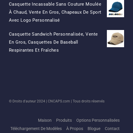
Casquette Incassable Sans Couture Moulée
À Chaud, Vente En Gros, Chapeaux De Sport
Le
Le
Avec Logo Personnalisé
Prix
Prix
Casquette Sandwich Personnalisée, Vente
D'origine
Actuel
En Gros, Casquettes De Baseball
Était:
Est:
Le
Le
Respirantes Et Fraîches
$15.50.
$7.50.
Prix
Prix
D'origine
Actuel
Était:
Est:
$13.50.
$5.50.
© Droits d'auteur 2024 |
CNCAPS.com
| Tous droits réservés
Maison
Produits
Options Personnalisées
Téléchargement De Modèles
À Propos
Blogue
Contact