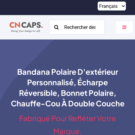
Passer
au
contenu
Rechercher:
Bascu
la
navig
Maison
Coutume
Bandana Polaire D'extérieur
Catalogue
Personnalisé, Écharpe
À propos
Réversible, Bonnet Polaire,
Chauffe-Cou À Double Couche
Ressources
Fabriqué Pour Refléter Votre
Contact
Marque.