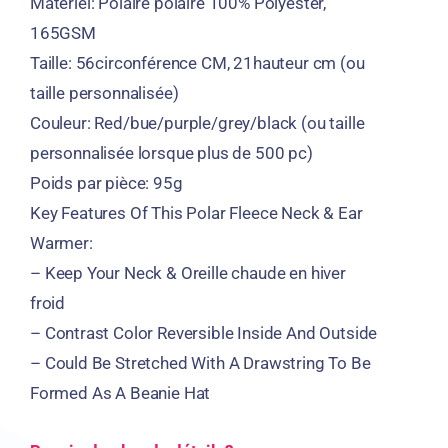
Matériel: Polaire polaire 100% Polyester,
165GSM
Taille: 56circonférence CM, 21hauteur cm (ou
taille personnalisée)
Couleur:
Red/bue/purple/grey/black
(ou taille
personnalisée lorsque plus de 500 pc)
Poids par pièce: 95g
Key Features Of This Polar Fleece Neck
&
Ear
Warmer
:
–
Keep Your Neck
& Oreille chaude en hiver
froid
–
Contrast Color Reversible Inside And Outside
–
Could Be Stretched With A Drawstring To Be
Formed As A Beanie Hat