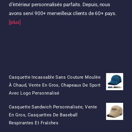
d'intérieur personnalisés parfaits. Depuis, nous
avons servi 900+ merveilleux clients de 60+ pays.
[plus]
Produits
Casquette Incassable Sans Couture Moulée
À Chaud, Vente En Gros, Chapeaux De Sport
Le
Le
Avec Logo Personnalisé
Prix
Prix
Casquette Sandwich Personnalisée, Vente
D'origine
Actuel
En Gros, Casquettes De Baseball
Était:
Est:
Le
Le
Respirantes Et Fraîches
$15.50.
$7.50.
Prix
Prix