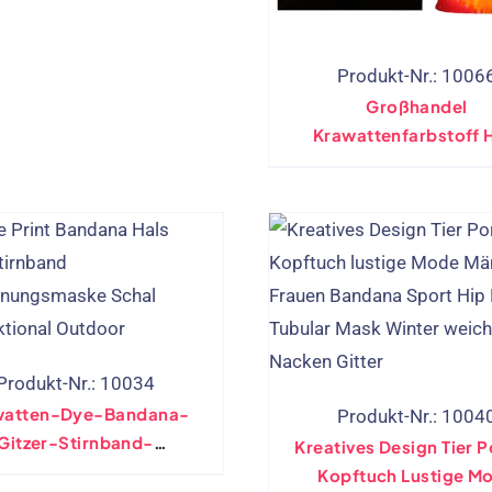
Produkt-Nr.: 1006
Großhandel
Krawattenfarbstoff 
Gitzer Klassisches Mu
Nahtlos
Produkt-Nr.: 10034
watten-Dye-Bandana-
Produkt-Nr.: 1004
Gitzer-Stirnband-
Kreatives Design Tier P
ereifischermaske Schal
Kopftuch Lustige M