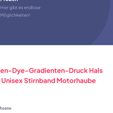
Hier gibt es endlose
Möglichkeiten!
ten-Dye-Gradienten-Druck Hals
e Unisex Stirnband Motorhaube
hsene