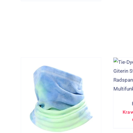
Schal Giterin
Kra
Fisch