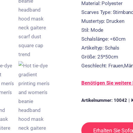
Material:
Polyester
Scarves Type
:
Stirnban
Mustertyp:
Drucken
Stil:
Mode
Schalslänge:
<60cm
Artikeltyp:
Schals
Größe:
25*50cm
Geschlecht:
Frauen,Mä
Benötigen Sie weitere 
Artikelnummer:
10042
|
Erhalten Sie Sofo