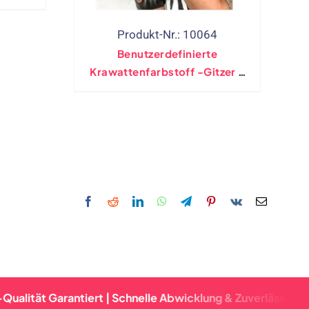
 Sport
Winter
Produkt-Nr.: 10064
ter
Benutzerdefinierte
Krawattenfarbstoff -Gitzer -
Maske Mit Anti -Fall -Off -
Side -Taste
Garantiert | Schnelle Abwicklung & Zuverlässige Lieferung