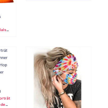
Wraps Abdeckung
6
Hals
ster
0
orträt
ode