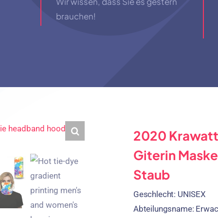
Wir wissen, dass Sie es gestern
brauchen!
2020 Krawat
Giterin Mask
Staub
Geschlecht:
UNISEX
Abteilungsname:
Erwac