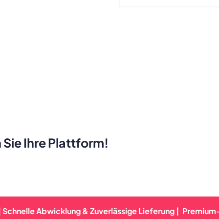
tifunktional Outdoor
Männer Frauen Bandana
Hip Hop Tubular Mask 
Weicher Nacken Git
 Sie Ihre Plattform!
e Abwicklung & Zuverlässige Lieferung |
Premium-Qualität 