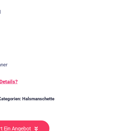
d
nner
Details?
Kategorien:
Halsmanschette
rt Ein Angebot