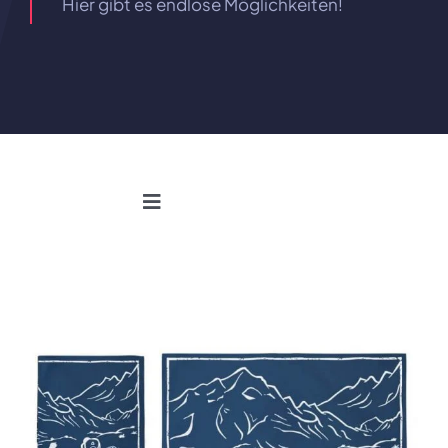
Hier gibt es endlose Möglichkeiten!
Navigation
umschalten
Überblick
Preis
Merkmale