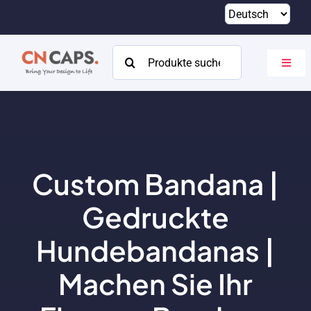
Zum
Inhalt
springen
Suchen
Navig
nach:
umsch
Heim
Brauch
Katalog
Custom Bandana |
Um
Gedruckte
Ressourcen
Hundebandanas |
Machen Sie Ihr
Kontakt