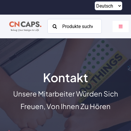
Zum
Inhalt
springen
Suchen
Navig
nach:
umsch
Heim
Brauch
Katalog
Kontakt
Um
Unsere Mitarbeiter Würden Sich
Ressourcen
Freuen, Von Ihnen Zu Hören
Kontakt