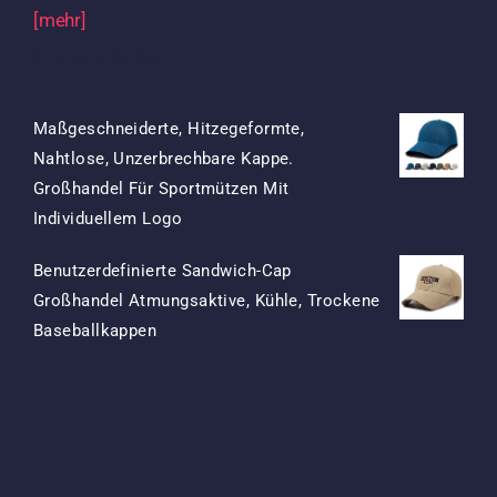
[mehr]
Produkte
Maßgeschneiderte, Hitzegeformte,
Nahtlose, Unzerbrechbare Kappe.
Großhandel Für Sportmützen Mit
Ursprünglicher
Aktueller
Individuellem Logo
Preis
Preis
Benutzerdefinierte Sandwich-Cap
War:
Ist:
Großhandel Atmungsaktive, Kühle, Trockene
$15.50
$7.50.
Ursprünglicher
Aktueller
Baseballkappen
Preis
Preis
War:
Ist:
$13.50
$5.50.